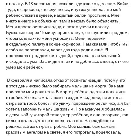
в палату. В 18 часов меня позвали в детское отделение. Войдя
туда, я спросила, что случилось, и тут же увидела, что мой
ребёнок лежит в кувезе, накрытый белой простынёй. Мне
никто ничего не объяснил, там и некому было объяснять.
Меня просто оставили одну, а потом увели в палату.
Буквально через 15 минут приехал муж, его пустили в роддом,
чтобы хоть как-то меня успокоить. Меня перевели
в отдельную палату в конце коридора. Нам сказали, чтобы мы
особо не переживали, через два года родим ещё. Я
пролежала в роддоме пять дней, слушала плач малышей
и сходила с ума. За эти дни я так и не добилась ответа, от чего
умер мой ребёнок.
13 февраля я написала отказ от госпитализации, потому что
в этот день нужно было забирать малыша из морга. За нами
приехали мои родители. В морге ребёнка одели и положили
в гробик. Я села с малышом на заднем сидении, не хотела
открывать гроб, боясь, что увижу поврежденное личико, а я бы
хотела запомнить малыша живым. Но накануне я общалась
с девушкой, у которой тоже умер ребёнок, и она говорила, как
сильно жалела, что не поцеловала его. На кладбище я
решила всё же открыть гробик. Мой малыш был самым
красивым ангелом на свете, я его потрогала, поцеловала,