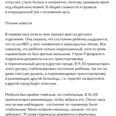
отпустил, стало больно и неприятно, поэтому зашивали меня
под общей анестезией. В общей сложности я провела
в операционной три с половиной часа.
Плохие новости
В первом часу ночи ко мне пришёл врач из детского
отделения. Она сказала, что состояние ребёнка ухудшается,
что он на ИВЛ, у него пневмония и нераскрытые лёгкие. Все
говорили, что ребёнок сильно недоношенный, хотя по всем
параметрам он был зрелым малышом. Утром 9 февраля я
подписала документы на его транспортировку
в перинатальный центр в другом городе. В 9:30 приехал врач
этого центра, стабилизировал состояние ребёнка, так что он
даже стал сам дышать, и порекомендовал транспортировку
в реанимацию другой больницы, т.к. перелёт на вертолёте
в другой город будет опасным.
Ребёнок был крайне тяжёлым, но стабильным. В 16:00
приехала врач реанимации, чтобы забрать его. Около часа
она за ним наблюдала – состояние по-прежнему было
стабильным. Меня позвали к малышу, сказали, что его
забирают. Я снова подписала документы и вернулась