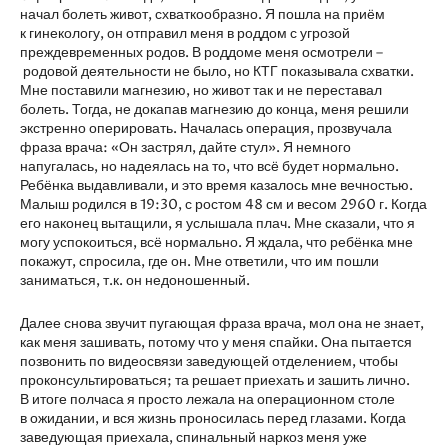
начал болеть живот, схваткообразно. Я пошла на приём
к гинекологу, он отправил меня в роддом с угрозой
преждевременных родов. В роддоме меня осмотрели –
родовой деятельности не было, но КТГ показывала схватки.
Мне поставили магнезию, но живот так и не переставал
болеть. Тогда, не докапав магнезию до конца, меня решили
экстренно оперировать. Началась операция, прозвучала
фраза врача: «Он застрял, дайте стул». Я немного
напугалась, но надеялась на то, что всё будет нормально.
Ребёнка выдавливали, и это время казалось мне вечностью.
Малыш родился в 19:30, с ростом 48 см и весом 2960 г. Когда
его наконец вытащили, я услышала плач. Мне сказали, что я
могу успокоиться, всё нормально. Я ждала, что ребёнка мне
покажут, спросила, где он. Мне ответили, что им пошли
заниматься, т.к. он недоношенный.
Далее снова звучит пугающая фраза врача, мол она не знает,
как меня зашивать, потому что у меня спайки. Она пытается
позвонить по видеосвязи заведующей отделением, чтобы
проконсультироваться; та решает приехать и зашить лично.
В итоге полчаса я просто лежала на операционном столе
в ожидании, и вся жизнь проносилась перед глазами. Когда
заведующая приехала, спинальный наркоз меня уже