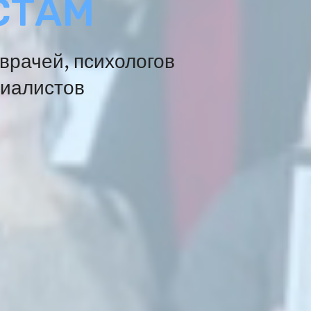
СТАМ
врачей, психологов
циалистов