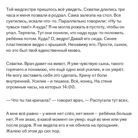
Той медсестре пришлось всё увидеть. Схватки длились три
часа и меня позвали в родзал. Сама залезла на стол. Все
суетились, искали что-то. Параллельно говорили: «Ну ты
тужься там!» А куда? Я не могла рожать в пустоту, чтобы он
упал. Терпела. Тут они поняли, что надо куда-то положить
ребёнка потом. Куда? О, ведро! Давай его сюда. Синее
пластиковое ведро с крышкой. Ненавижу его. Прости, сынок,
но это был твой единственный кювез.
Схватки. Врач давит на живот. Я уже чувствую сына, такого
горячего и понимаю, что ещё одно моё усилие, и он умрёт.
Не могу заставить себя это сделать. Кричу от боли
внутренней. Усилие – и тишина. Всё, конец. На стене
огромные часы, на которых 14:00.
— Что ты так кричала? — говорит врач, — Распугала тут всех.
А мне всё равно – у меня нет слёз, нет меня – ребёнка больше
нет. Я не знаю, в какой момент он умер: ещё во мне или уже
после родов. Я не видела его и не обняла на прощание.
Жалею об этом до сих пор.