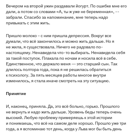
Вечером на второй ужин раздавали йогурт. По ошибке мне его
дали, а потом со словами «А, ты ж уже не беременная», --
забрали. Спасибо за напоминание, мне теперь надо
привыкать с этим жить.
Пришло молоко – с ним пришла депрессия. Вокруг все
думали, что всё закончилось и можно жить дальше. Но я
не жила, я существовала. Ничего не радовало по-
настоящему. Ненавидела что-то выбирать. Ненавидела себя
за такой поступок. Плакала по ночам и носила всё в себе.
Единственное, что держало меня — это старший сын. Так
длилось полтора года, пока я не решилась обратиться
к психологу. За пять месяцев работы многое внутри
изменилось, я стала иначе смотреть на эту ситуацию.
Принятие
И, наконец, приняла. Да, это всё больно, горько. Прошлого
не вернуть и надо жить дальше. Уровень беды теперь очень
высокий. Любую проблему примеряешь к этой истории
и понимаешь, что всё на самом деле хорошо. Прошло уже три
года, а я вспоминаю тот день, когда у Льва мог бы быть день