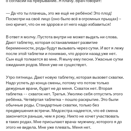
о согласии на прерывание. Я плачу. Врач говорит:
— Да что ты плачешь, это же ещё не ребёнок! Это плод!
Посмотри на своё лицо (оно было всё в огромных прыщах) –
оно кричит, что он не здоров и от него надо избавиться!
В ответ я молчу. Пустота внутри не может выдать ни слова.
Дают таблетку, которая останавливает развитие
беременности, роды будут вызывать через сутки. И вот я лежу
после этой таблетки и понимаю, что дороги назад уже нет.
Сын ещё толкается во мне. Я мычу ему песни. Ужасные сутки
ожидания родов. Меня уже не существует.
Утро пятницы. Дают новую таблетку, которая вызовет схватки.
Надо успеть до конца смены, потому что потом только
дежурные врачи, будет не до меня. Схваток нет. Вторая
таблетка -- схваток нет. Третья. Умоляю себя отпустить этого
ребёнка. Четвёртая таблетка – пошло раскрытие. Это были
обычные роды. Стандартные схватки, только без
предвкушения встречи. Медсестра надеется, что её смена
закончится раньше, чем я рожу. Никто не хочет участвовать
в таких родах. Мне присылают врача-мужчину, которого я до
этого не видела. Мне уже плевать. Меня нет.