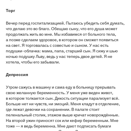
Торг
Вечер перед госпитализацией. Пытаюсь убедить себя думать,
что делаю это во благо. Обещаю сыну, что его душа может
продолжать жить во мне. Мы избавимся от больного тела,
а позже сделаем здоровое, в котором он сможет появиться
на свет. Я торговалась с совестью и сыном. У нас есть
подушки-облачка: мама, папа, старший сын. Я сижу и шью
ночью подушку Льву, ведь у нас теперь двое детей. Я не
хотела, чтобы его забывали.
Депрессия
Утром сажусь в машину и сама еду в больницу прерывать
свою желанную беременность. У меня уже виден живот,
в котором толкается сын. Дикость ситуации парализует всё.
Больше нет ни чувств, ни эмоций. Меня кладут в отделение,
где лежат девочки на сохранении. В палате стоит
пеленальный столик, этажом выше кричат новорождённые.
На второй ужин приносят сок или кефир беременным. Мне
тоже — я ведь беременна. Мне дают подписать бумаги