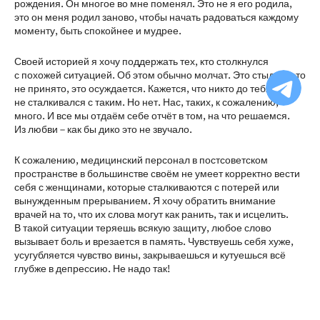
рождения. Он многое во мне поменял. Это не я его родила,
это он меня родил заново, чтобы начать радоваться каждому
моменту, быть спокойнее и мудрее.
Своей историей я хочу поддержать тех, кто столкнулся
Ча
с похожей ситуацией. Об этом обычно молчат. Это стыдно, это
бо
не принято, это осуждается. Кажется, что никто до тебя
Ф
не сталкивался с таким. Но нет. Нас, таких, к сожалению,
много. И все мы отдаём себе отчёт в том, на что решаемся.
Из любви – как бы дико это не звучало.
К сожалению, медицинский персонал в постсоветском
пространстве в большинстве своём не умеет корректно вести
себя с женщинами, которые сталкиваются с потерей или
вынужденным прерыванием. Я хочу обратить внимание
врачей на то, что их слова могут как ранить, так и исцелить.
В такой ситуации теряешь всякую защиту, любое слово
вызывает боль и врезается в память. Чувствуешь себя хуже,
усугубляется чувство вины, закрываешься и кутуешься всё
глубже в депрессию. Не надо так!