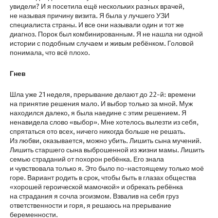
увидели? И я посетила ещё нескольких разных врачей,
не называя причину визита. Я была у лучшего УЗИ
специалиста страны. И все они называли один и тот же
диагноз. Порок был комбинированным. Я не нашла ни одной
истории с подобным случаем и живым ребёнком. Головой
понимала, что всё плохо.
Гнев
Шла уже 21 неделя, прерывание делают до 22-й: времени
на принятие решения мало. И выбор только за мной. Муж
находился далеко, я была наедине с этим решением. Я
ненавидела слово «выбор». Мне хотелось вылезти из себя,
спрятаться ото всех, ничего никогда больше не решать.
Из любви, оказывается, можно убить. Лишить сына мучений.
Лишить старшего сына выброшенной из жизни мамы. Лишить
семью страданий от похорон ребёнка. Его знала
и чувствовала только я. Это было по-настоящему только моё
горе. Вариант родить в срок, чтобы быть в глазах общества
«хорошей героической мамочкой» и обрекать ребёнка
на страдания я сочла эгоизмом. Взвалив на себя груз
ответственности и горя, я решаюсь на прерывание
беременности.