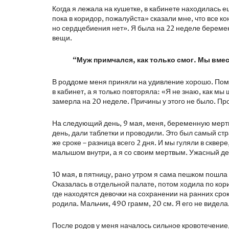
Когда я лежала на кушетке, в кабинете находилась 
пока в коридор, пожалуйста» сказали мне, что все к
но сердцебиения нет». Я была на 22 неделе береме
вещи.
“Муж примчался, как только смог. Мы вме
В роддоме меня приняли на удивление хорошо. Помню
в кабинет, а я только повторяла: «Я не знаю, как м
замерла на 20 неделе. Причины у этого не было. Пр
На следующий день, 9 мая, меня, беременную мертв
день, дали таблетки и проводили. Это был самый ст
же сроке – разница всего 2 дня. И мы гуляли в скве
малышом внутри, а я со своим мертвым. Ужасный де
10 мая, в пятницу, рано утром я сама пешком пошла 
Оказалась в отдельной палате, потом ходила по кори
где находятся девочки на сохранении на ранних срок
родила. Мальчик, 490 грамм, 20 см. Я его не видела
После родов у меня началось сильное кровотечение,