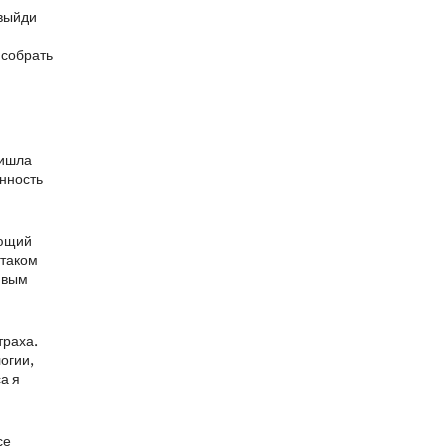
 выйди
 собрать
ришла
енность
ующий
 таком
живым
траха.
огии,
а я
се