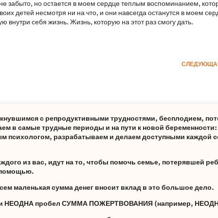
о не забыто, но остается в моем сердце теплым воспоминанием, кото
воих детей несмотря ни на что, и они навсегда останутся в моем сер
 внутри себя жизнь. Жизнь, которую на этот раз смогу дать.
СЛЕДУЮЩА
лкнувшимся с репродуктивными трудностями, бесплодием, пот
ем в самые трудные периоды и на пути к новой беременности
м психологом, разрабатываем и делаем доступными каждой с
дого из вас, идут на то, чтобы помочь семье, потерявшей реб
а помощью.
сем маленькая сумма денег вносит вклад в это большое дело.
ами НЕОДНА пробел СУММА ПОЖЕРТВОВАНИЯ (например, НЕОДН