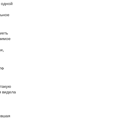
о одной
льное
меть
лимое
и,
го
 такую
я видела
рявшая