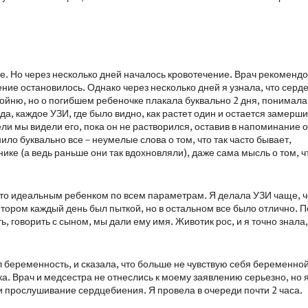
. Но через несколько дней началось кровотечение. Врач рекоменд
ние остановилось. Однако через несколько дней я узнала, что серд
ойню, но о погибшем ребеночке плакала буквально 2 дня, понимала,
да, каждое УЗИ, где было видно, как растет один и остается замерш
ли мы видели его, пока он не растворился, оставив в напоминание о
ло буквально все – неумелые слова о том, что так часто бывает,
ке (а ведь раньше они так вдохновляли), даже сама мысль о том, ч
то идеальным ребенком по всем параметрам. Я делала УЗИ чаще, 
тором каждый день был пыткой, но в остальном все было отлично. П
ь, говорить с сыном, мы дали ему имя. Животик рос, и я точно знала,
ел беременность, и сказала, что больше не чувствую себя беременно
нка. Врач и медсестра не отнеслись к моему заявлению серьезно, но 
и прослушивание сердцебиения. Я провела в очереди почти 2 часа.