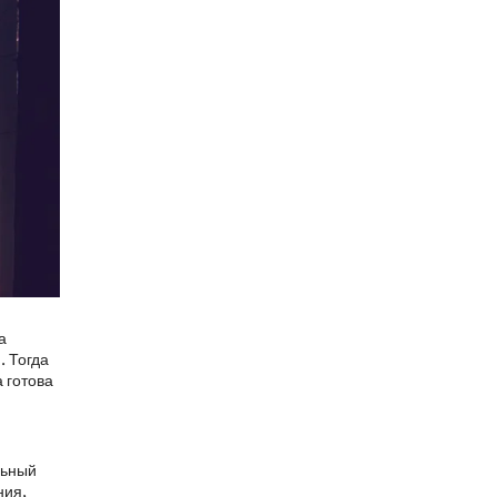
а
. Тогда
 готова
льный
ния,