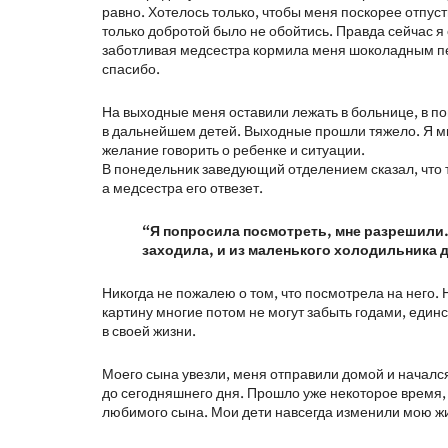
равно. Хотелось только, чтобы меня поскорее отпуст
только добротой было не обойтись. Правда сейчас я
заботливая медсестра кормила меня шоколадным печ
спасибо.
На выходные меня оставили лежать в больнице, в по
в дальнейшем детей. Выходные прошли тяжело. Я м
желание говорить о ребенке и ситуации.
В понедельник заведующий отделением сказал, что те
а медсестра его отвезет.
“Я попросила посмотреть, мне разрешили.
заходила, и из маленького холодильника д
Никогда не пожалею о том, что посмотрела на него.
картину многие потом не могут забыть годами, единст
в своей жизни.
Моего сына увезли, меня отправили домой и началс
до сегодняшнего дня. Прошло уже некоторое время, а
любимого сына. Мои дети навсегда изменили мою жиз