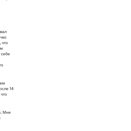
овал
ечко
 что
им
 себе
то
чем
осле 14
 что
й. Мне
я