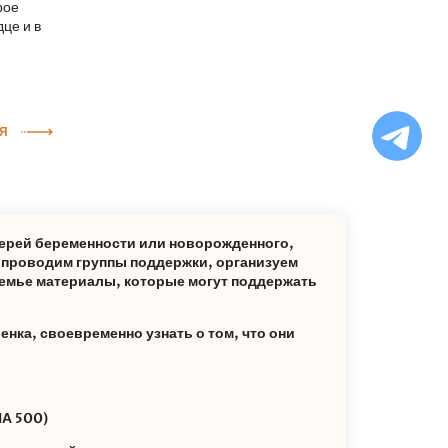
рое
дце и в
Ча
Я
бо
Ф
ерей беременности или новорожденного,
: проводим группы поддержки, организуем
емье материалы, которые могут поддержать
енка, своевременно узнать о том, что они
А 500)