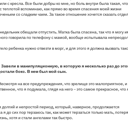
или с кресла. Все были добры ко мне, но боль внутри была такая, чт
 с теплотой вспоминаю, как прямо во время спасения моей жизни
еньем со сладким чаем. За такое отношение хочется сказать отде
недельник обещали отпустить. Матка была спасена, так что я могу и
ного говорила по телефону с мамой, вообще испытывала непреодо
ло ребенка нужно отвезти в морг, и для этого я должна вызвать такс
 Завели в манипуляционную, в которую я несколько раз до это
остали бокс. В нем был мой сын.
 Несмотря на все предупреждения, что зрелище это малоприятное, и
венное, что я подумала, глядя на него – это самое прекрасное, что 
я долгий и непростой период, который, наверное, продолжается
 я до сих пор терзаюсь так, как может терзаться только мать, поте
нь, хотя и стали ангелами так быстро.