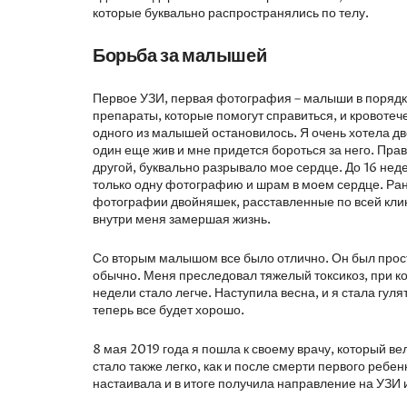
которые буквально распространялись по телу.
Борьба за малышей
Первое УЗИ, первая фотография – малыши в порядке
препараты, которые помогут справиться, и кровотече
одного из малышей остановилось. Я очень хотела дв
один еще жив и мне придется бороться за него. Прав
другой, буквально разрывало мое сердце. До 16 неде
только одну фотографию и шрам в моем сердце. Рани
фотографии двойняшек, расставленные по всей клини
внутри меня замершая жизнь.
Со вторым малышом все было отлично. Он был прос
обычно. Меня преследовал тяжелый токсикоз, при ко
недели стало легче. Наступила весна, и я стала гулят
теперь все будет хорошо.
8 мая 2019 года я пошла к своему врачу, который в
стало также легко, как и после смерти первого ребе
настаивала и в итоге получила направление на УЗИ 