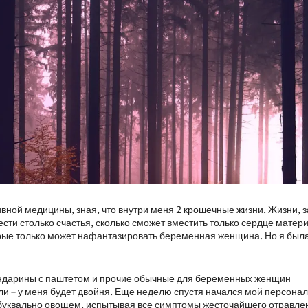
ивной медицины, зная, что внутри меня 2 крошечные жизни. Жизни, з
ести столько счастья, сколько сможет вместить только сердце матери
орые только может нафантазировать беременная женщина. Но я была
мандарины с паштетом и прочие обычные для беременных женщин
ли – у меня будет двойня. Еще неделю спустя начался мой персона
а буквально овощем, испытывая все симптомы жесточайшего отравле