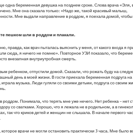
еще одна беременная девушка на позднем сроке. Слова врача «Эля,
ончено. Мне она сказала только: «Надо же, такой красивый малыш,
нности. Мне выдали направление в роддом, я поехала домой, чтобы
сте пешком шли в роддом и плакали.
, правда, как врач пыталась выяснить у меня, от какого входа я п
ы шли сюда, я ничего не помню». Повторное УЗИ показало, что берем
осто внезапная внутриутробная смерть.
ым ребенком, отпустили домой. Сказали, что рожать буду на след
рашный день в моей жизни. В гости приехала беременная подруга на
ре, играла музыка. Люди гуляли со своими детьми, подруга со своим 
нь.
в роддом. Понимала, что терять мне уже нечего. Нет ребенка – нет с
дору со сватками. Хорошо, что я лежала не в родильном, а в гинекол
ах, так что криков детей и женщин не слышала. В начале первого час
.
 которое врачи не могли остановить практически 3 часа. Мне было в