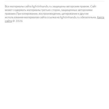
Все материалы сайта lightinhands.ru защищены авторским правом. Cайт
может содержать материалы третьих сторон, защищенных авторскими
правами.При копировании, воспроизведении, цитировании и другом
использовании материалов сайта ссылка на lightinhands.ru обязательна.
Карта
сайта
© 2026