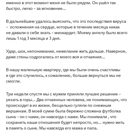
именно в этот момент меня не было рядом. Он ушёл так
быстро, легко – за мгновение…
В дальнейшем удалось выяснить, что это последствия вируса
– осложнения на сердце, которые в течение месяца никак
не давали о себе знать – миокардит. Моему ангелу было всего
лишь 1 год 3 месяца и 3 дня.
Удар, шок, непонимание, нежелание жить дальше. Наверное,
даже стены содрогались от моего воя и отчаяния…
В нашу маленькую квартиру, где мы были очень счастливы
и где это случилось, к сожалению, больше вернуться мы не
смогли.
Три недели спустя мы с мужем приняли лучшее решение –
уехать в горы… Два отчаянных человека, не понимающих, что
происходит в их жизни, бесцельно гуляли по снежным
вершинам. В моей сумке была бережно сложена футболка
сына – он с нами, он навсегда с нами. Мы понимали , что
сохранить наши отношения будет непросто, но… нужно жить
в память о сыне. Мы навсегда его мама и папа.