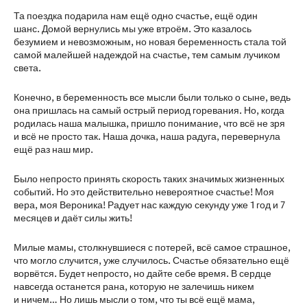
Та поездка подарила нам ещё одно счастье, ещё один
шанс. Домой вернулись мы уже втроём. Это казалось
безумием и невозможным, но новая беременность стала той
самой малейшей надеждой на счастье, тем самым лучиком
света.
Конечно, в беременность все мысли были только о сыне, ведь
она пришлась на самый острый период горевания. Но, когда
родилась наша малышка, пришло понимание, что всё не зря
и всё не просто так. Наша дочка, наша радуга, перевернула
ещё раз наш мир.
Было непросто принять скорость таких значимых жизненных
событий. Но это действительно невероятное счастье! Моя
вера, моя Вероника! Радует нас каждую секунду уже 1 год и 7
месяцев и даёт силы жить!
Милые мамы, столкнувшиеся с потерей, всё самое страшное,
что могло случится, уже случилось. Счастье обязательно ещё
ворвётся. Будет непросто, но дайте себе время. В сердце
навсегда останется рана, которую не залечишь никем
и ничем… Но лишь мысли о том, что ты всё ещё мама,