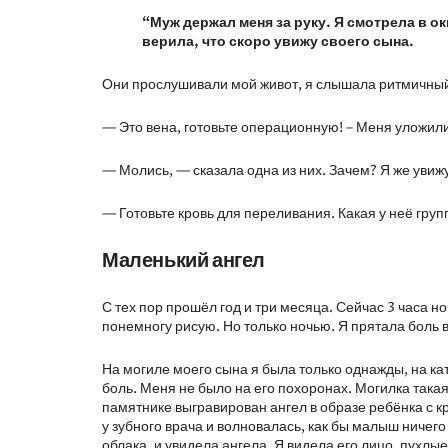
“Муж держал меня за руку. Я смотрела в ок
верила, что скоро увижу своего сына.
Они прослушивали мой живот, я слышала ритмичный
— Это вена, готовьте операционную! – Меня уложили
— Молись, — сказала одна из них. Зачем? Я же увиж
— Готовьте кровь для переливания. Какая у неё гру
Маленький ангел
С тех пор прошёл год и три месяца. Сейчас 3 часа ноч
понемногу рисую. Но только ночью. Я прятала боль 
На могиле моего сына я была только однажды, на ка
боль. Меня не было на его похоронах. Могилка такая
памятнике выгравирован ангел в образе ребёнка с к
у зубного врача и волновалась, как бы малыш ничего
облака, и увидела ангела. Я видела его лицо, пухлы