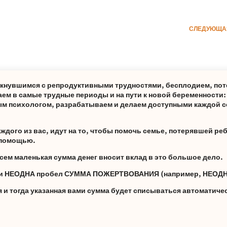
СЛЕДУЮЩА
лкнувшимся с репродуктивными трудностями, бесплодием, пот
ем в самые трудные периоды и на пути к новой беременности
м психологом, разрабатываем и делаем доступными каждой с
дого из вас, идут на то, чтобы помочь семье, потерявшей реб
а помощью.
сем маленькая сумма денег вносит вклад в это большое дело.
ами НЕОДНА пробел СУММА ПОЖЕРТВОВАНИЯ (например, НЕОДН
и тогда указанная вами сумма будет списываться автоматиче