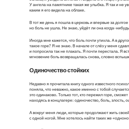
У ангела на памятнике такая же улыбка. Я так и не у
каким я его видела на облаке.
В тот же день я пошла в церковь и впервые за долгое
но боль не ушла. Не знаю, уйдёт ли она когда-нибудь
Иногда мне кажется, что боль почти утихла. А в дру
такое горе? Я не знаю. В начале от слёз у меня сд
и попросила так не плакать. Я почти перестала. Я вс
мгновение боль возвращалась снова, словно вспышк
Одиночество стойких
Недавно я прочитала книгу одного известного психо
поняла, что неважно, какое именно с тобой случаетс
это одинаково. Только тот, кто пережил горе, сможет 
находясь в концлагере: одиночество, боль, злость
А вокруг меня люди, которые продолжают жить свое
с одной ногой. Мне хотелось найти таких же «одноно