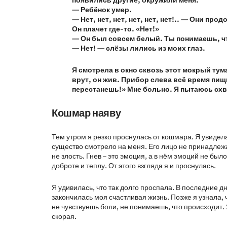
появились другие, окружили меня.
— Ребёнок умер.
— Нет, нет, нет, нет, нет, нет!.. — Они пр
Он плачет где-то. «Нет!»
— Он был совсем белый. Ты понимаешь, чт
— Нет! — слёзы лились из моих глаз.
Я смотрела в окно сквозь этот мокрый тума
врут, он жив. Прибор слева всё время пищи
перестанешь!» Мне больно. Я пытаюсь схват
Кошмар наяву
Тем утром я резко проснулась от кошмара. Я увидела
существо смотрело на меня. Его лицо не принадлежа
не злость. Гнев – это эмоция, а в нём эмоций не бы
доброте и теплу. От этого взгляда я и проснулась.
Я удивилась, что так долго проспала. В последние д
закончилась моя счастливая жизнь. Позже я узнала, 
не чувствуешь боли, не понимаешь, что происходит.
скорая.