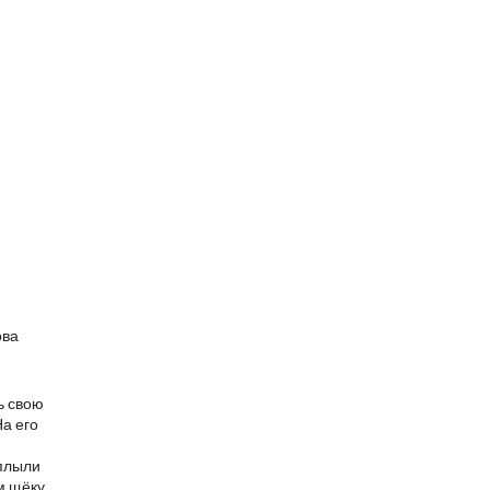
ова
ь свою
На его
 плыли
м щёку.