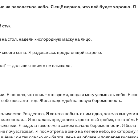
но на рассветное небо. Я ещё верила, что всё будет хорошо. Я
 стук.
 на стол, надели кислородную маску на лицо.
у своего сына. Я радовалась предстоящей встрече.
ппа? — дальше я ничего не слышала.
и. Я поняла, что ночь – это время, когда я могу услышать себя. Я сн
в себе весь этот год. Жила надеждой на новую беременность.
толическое Рождество. Я хотела побыть с ним одна, хотела выпустит
 маленькая… Я пыталась представить крохотный гробик, его в нём. 
рыльями. Я видела такого же в самом начале беременности. Я была
 не почувствовал. Я посмотрела в окно на летнее небо, по которому
е щёчки; он так сладко улыбался, лёжа на облаке и подперев кулачко