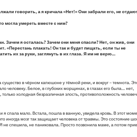
одолжали говорить, а я кричала «Нет!» Они забрали его, не отдаю
о могла умереть вместе с ним?
н. Зачем я осталась? Зачем они меня спасли? Нет, он жив, они
т. «Перестань плакать! Он так и будет пищать, если ты не
ить их за руки, заглянуть в их глаза. Я им не верю…
 существо в чёрном капюшоне у тёмной реки, и вокруг – темнота. Эт
ло человеку. Белое, в глубоких морщинах, в глазах его была… нет,
ло, только холодная безразличная злость, противоположность челове
ни я спала мало. Встала, пошла в ванную, увидела кровь. В этот мом
что иногда мозг так защищает человека от травмы. Это состояние шок
 Я не спешила, не паниковала. Просто позвонила маме, а потом при