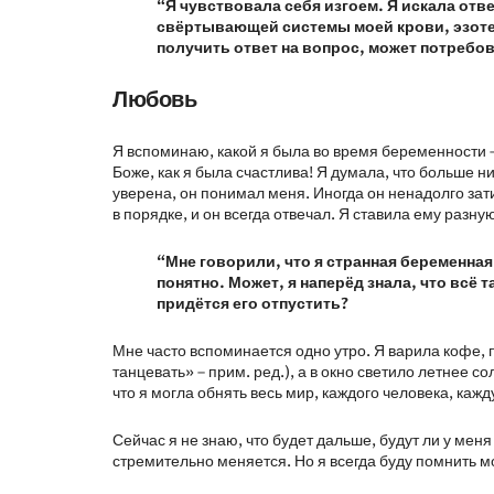
“Я чувствовала себя изгоем. Я искала отв
свёртывающей системы моей крови, эзотери
получить ответ на вопрос, может потребов
Любовь
Я вспоминаю, какой я была во время беременности –
Боже, как я была счастлива! Я думала, что больше ни
уверена, он понимал меня. Иногда он ненадолго затих
в порядке, и он всегда отвечал. Я ставила ему разну
“Мне говорили, что я странная беременная, 
понятно. Может, я наперёд знала, что всё та
придётся его отпустить?
Мне часто вспоминается одно утро. Я варила кофе,
танцевать» – прим. ред.), а в окно светило летнее 
что я могла обнять весь мир, каждого человека, кажд
Сейчас я не знаю, что будет дальше, будут ли у меня
стремительно меняется. Но я всегда буду помнить 