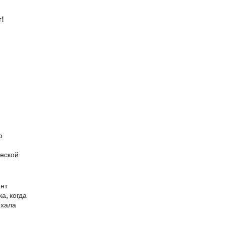
т!
о
ческой
ент
а, когда
ехала