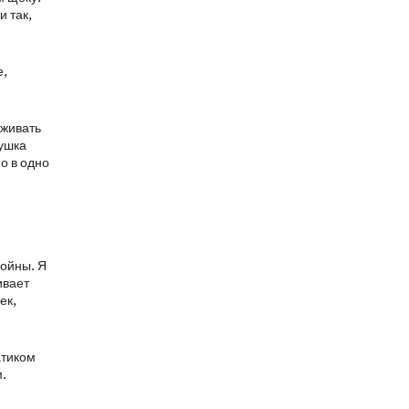
и так,
е,
оживать
бушка
о в одно
войны. Я
ивает
ек,
атиком
м.