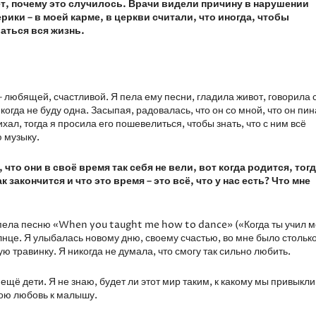
ет, почему это случилось. Врачи видели причину в нарушении
ки – в моей карме, в церкви считали, что иногда, чтобы
аться вся жизнь.
 любящей, счастливой. Я пела ему песни, гладила живот, говорила 
когда не буду одна. Засыпая, радовалась, что он со мной, что он пин
ал, тогда я просила его пошевелиться, чтобы знать, что с ним всё
ю музыку.
что они в своё время так себя не вели, вот когда родится, тог
к закончится и что это время – это всё, что у нас есть? Что мне
 пела песню «When you taught me how to dance» («Когда ты учил 
солнце. Я улыбалась новому дню, своему счастью, во мне было стольк
ую травинку. Я никогда не думала, что смогу так сильно любить.
 ещё дети. Я не знаю, будет ли этот мир таким, к какому мы привыкли
мою любовь к малышу.