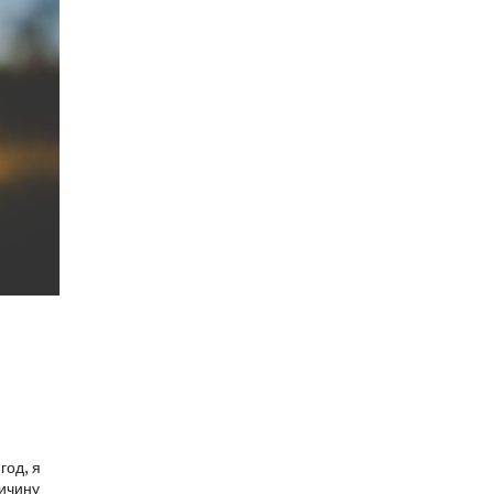
год, я
ричину