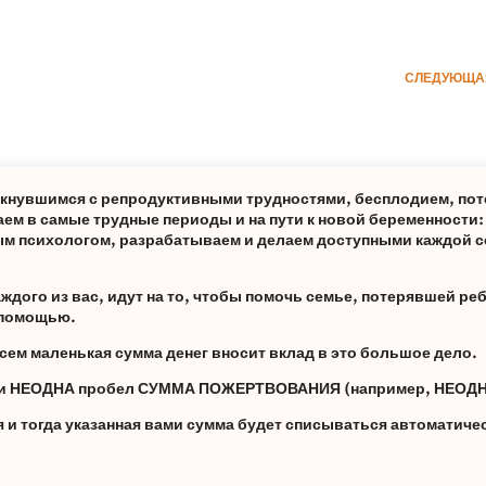
СЛЕДУЮЩА
лкнувшимся с репродуктивными трудностями, бесплодием, пот
ем в самые трудные периоды и на пути к новой беременности
м психологом, разрабатываем и делаем доступными каждой с
дого из вас, идут на то, чтобы помочь семье, потерявшей реб
а помощью.
сем маленькая сумма денег вносит вклад в это большое дело.
ами НЕОДНА пробел СУММА ПОЖЕРТВОВАНИЯ (например, НЕОДН
и тогда указанная вами сумма будет списываться автоматиче