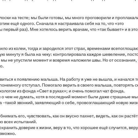
лоски на тесте; мы были готовы, мы много проговорили и проплакали
отим ещё одного. Сначала я настраивала себя на то, что «это
первый раз). Мне хотелось верить врачам, что «так бывает» и в это
било из колеи, тогда и зародился этот страх, временами всепоглощ
ю минуту я была на чеку: контролировала каждое шевеление, пост
 мы не упустили момент и вовремя наложили швы. Но от осознания, 
о.
виться к появлению малыша. На работу я уже не вышла, и начался т
понемногу отступал. Помогало верить в своего малыша, повторять с
ихологом из фонда «Свет в руках»; и очень помогал чат фонда.
и о чем не думать, хотя в последний момент были даже страшные м
на –такой звонкий, заявляющий о себе, провозглашающий новую жизн
имать его, чувствовать, как он вкусно пахнет, видеть, как он растё
ло всех испытаний.
хранить доверие к жизни, веру в то, что хорошее ещё случится, веру
озможно.