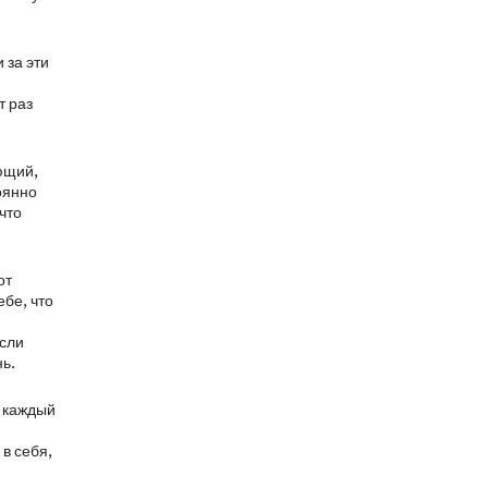
 за эти
т раз
ающий,
оянно
что
от
ебе, что
ысли
ь.
т каждый
 в себя,