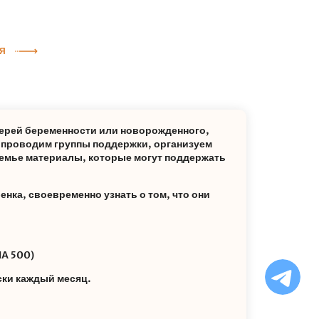
Я
ерей беременности или новорожденного,
: проводим группы поддержки, организуем
емье материалы, которые могут поддержать
енка, своевременно узнать о том, что они
А 500)
Ча
бо
ски каждый месяц.
Ф