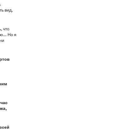
а
ть вид,
, что
рю… Но я
зни
ортов
вим
йчас
ка,
 всей