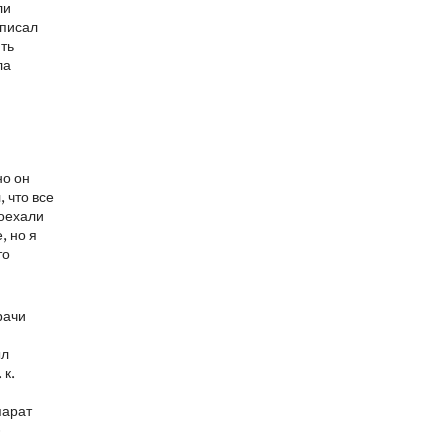
ли
описал
ить
ла
но он
 что все
поехали
, но я
то
рачи
ыл
 к.
парат