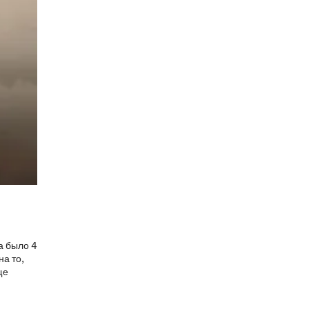
а было 4
на то,
ще