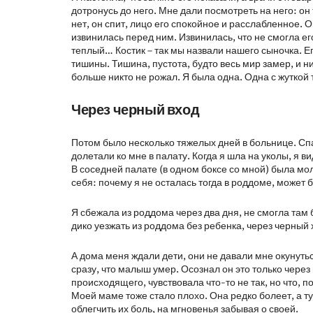
дотронусь до него. Мне дали посмотреть на него: он
нет, он спит, лицо его спокойное и расслабленное. О
извинилась перед ним. Извинилась, что не смогла его
теплый… Костик – так мы назвали нашего сыночка. Е
тишины. Тишина, пустота, будто весь мир замер, и н
больше никто не рожал. Я была одна. Одна с жуткой
Через черный вход
Потом было несколько тяжелых дней в больнице. Спа
долетали ко мне в палату. Когда я шла на уколы, я
В соседней палате (в одном боксе со мной) была мо
себя: почему я не осталась тогда в роддоме, может б
Я сбежала из роддома через два дня, не смогла там
дико уезжать из роддома без ребенка, через черный
А дома меня ждали дети, они не давали мне окунуться
сразу, что малыш умер. Осознал он это только через
происходящего, чувствовала что-то не так, но что, п
Моей маме тоже стало плохо. Она редко болеет, а т
облегчить их боль, на мгновенья забывая о своей.