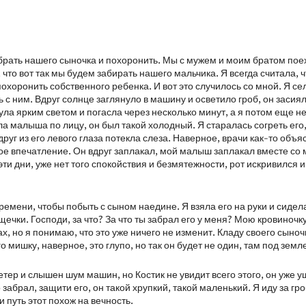
абрать нашего сыночка и похоронить. Мы с мужем и моим братом пое
 что вот так мы будем забирать нашего мальчика. Я всегда считала, ч
похоронить собственного ребенка. И вот это случилось со мной. Я се
 с ним. Вдруг солнце заглянуло в машину и осветило гроб, он засиял
ула ярким светом и погасла через несколько минут, а я потом еще н
а малыша по лицу, он был такой холодный. Я старалась согреть его,
друг из его левого глаза потекла слеза. Наверное, врачи как-то объя
ое впечатление. Он вдруг заплакал, мой малыш заплакал вместе со 
ти дни, уже нет того спокойствия и безмятежности, рот искривился и
емени, чтобы побыть с сыном наедине. Я взяла его на руки и сидела
 щечки. Господи, за что? За что ты забрал его у меня? Мою кровиночк
х, но я понимаю, что это уже ничего не изменит. Кладу своего сыночк
мишку, наверное, это глупо, но так он будет не один, там под земл
етер и слышен шум машин, но Костик не увидит всего этого, он уже у
 забрал, защити его, он такой хрупкий, такой маленький. Я иду за гр
 путь этот похож на вечность.