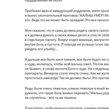
сердцебиения не было!
Прибежал врач и заведующий роддомом, меня срочно
и вынес окончательный приговор: МАЛЫШ УМЕР! Мой с
это. Ведь это не может быть правдой! Это все проис
Мне сказали, что я сама должна родить своего сыноч
а я должна думать о своих живых детях и спасти с
в отдельную палату. Вокруг ходят мамаши, жалуются
внутри боль и пустота. Я никогда не услышу голос св
увидеть его улыбку…
А дальше все было как в тумане, все было будто не с
о чуде, молилась, чтобы мой малыш ожил. Потом меня
не бывает, и снова молила Бога о чуде. На следую
препараты. Вечером стало тянуть спину. Как же жутк
проститься навсегда! Так не должно быть! Это проти
Роды были очень тяжелые, самые тяжелые в моей жиз
думала, что такую боль можно пережить! Малыш родил
не случилось – всё та же тишина.
Я настояла, чтобы мне его показали, а врачи отговар