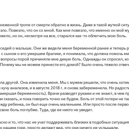
снеженной тропе от смерти обратно в жизнь. Даже в такой жуткой сит
зло. Повезло, что он со мной. Как мне повезло, что именно он мой м
яжело, но он, несмотря на все, старался как-то облегчить мою боль.
оседей о малыше. Они же видели меня беременной ранее и теперь 
 с сыном о его умершем братике, я понимала, что должна помочь ем
го вопросы порой причиняли мне дикую боль. Однажды он спросил, к
. Почему мы не можем принести его домой? Было очень тяжело отвеч
тала другой. Она изменила меня. Мы с мужем решили, что очень хоти
кучу анализов, и в августе 2018 г. я снова забеременела. Но радост
замершая беременность). Врачи разводят руками и не знают, в чем п
казать, и пока говорить точно не будем. Боль от этой потери не та
о жду ребенка, он был еще очень маленьким. Или просто после перв
свою боль поглубже. Туда, где ее никто не увидит.
но и то, что нас не учат поддерживать близких в подобных ситуаци
 о нашем горе, просто делают вид, что они ничего не услышали,