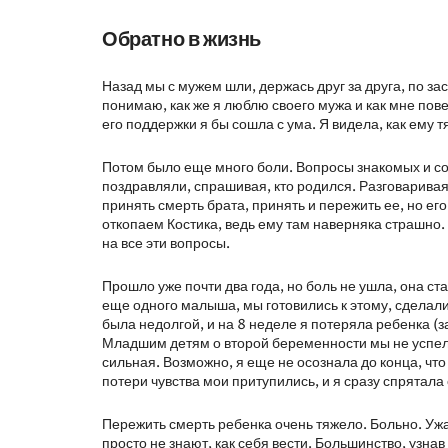
Обратно в жизнь
Назад мы с мужем шли, держась друг за друга, по за
понимаю, как же я люблю своего мужа и как мне пове
его поддержки я бы сошла с ума. Я видела, как ему т
Потом было еще много боли. Вопросы знакомых и с
поздравляли, спрашивая, кто родился. Разговаривая
принять смерть брата, принять и пережить ее, но е
откопаем Костика, ведь ему там наверняка страшно
на все эти вопросы.
Прошло уже почти два года, но боль не ушла, она с
еще одного малыша, мы готовились к этому, сделали 
была недолгой, и на 8 неделе я потеряла ребенка (
Младшим детям о второй беременности мы не успели с
сильная. Возможно, я еще не осознала до конца, чт
потери чувства мои притупились, и я сразу спрятала 
Пережить смерть ребенка очень тяжело. Больно. Ужас
просто не знают, как себя вести. Большинство, узнав