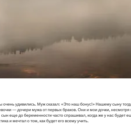
ы очень удивились. Муж сказал: «Это наш бонус!» Нашему сыну тогд
девочки — дочери мужа от первых браков. Они и мои дочки, несмотря 
й сын еще до беременности часто спрашивал, когда же у нас будет е
ка и мечтал о том, как будет его всему учить.