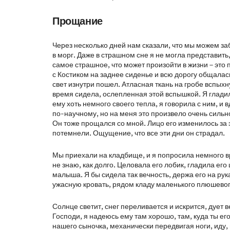
Прощание
Через несколько дней нам сказали, что мы можем з
в морг. Даже в страшном сне я не могла представить,
самое страшное, что может произойти в жизни – это 
с Костиком на заднее сиденье и всю дорогу общалась
свет изнутри пошел. Атласная ткань на гробе вспыхн
время сидела, ослепленная этой вспышкой. Я гладил
ему хоть немного своего тепла, я говорила с ним, и в
по-научному, но на меня это произвело очень сильн
Он тоже прощался со мной. Лицо его изменилось за э
потемнели. Ощущение, что все эти дни он страдал.
Мы приехали на кладбище, и я попросила немного вр
не знаю, как долго. Целовала его лобик, гладила его
малыша. Я бы сидела так вечность, держа его на рука
ужасную кровать, рядом кладу маленького плюшевого 
Солнце светит, снег переливается и искрится, дует в
Господи, я надеюсь ему там хорошо, там, куда ты его
нашего сыночка, механически передвигая ноги, иду, и