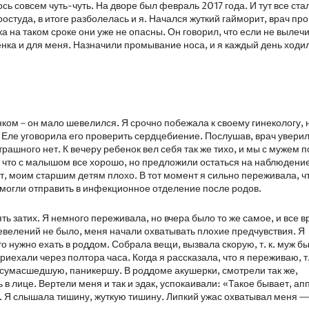
ь совсем чуть-чуть. На дворе был февраль 2017 года. И тут все ста
ростуда, в итоге разболелась и я. Начался жуткий гайморит, врач пр
нка на таком сроке они уже не опасны. Он говорил, что если не вылеч
бенка и для меня. Назначили промывание носа, и я каждый день ходи
енком – он мало шевелился. Я срочно побежала к своему гинекологу, 
 Еле уговорила его проверить сердцебиение. Послушав, врач уверил,
рашного нет. К вечеру ребенок вел себя так же тихо, и мы с мужем 
 что с малышом все хорошо, но предложили остаться на наблюдение
ют, моим старшим детям плохо. В тот момент я сильно переживала, ч
 могли отправить в инфекционное отделение после родов.
 затих. Я немного переживала, но вчера было то же самое, и все в
евелений не было, меня начали охватывать плохие предчувствия. Я
то нужно ехать в роддом. Собрала вещи, вызвала скорую, т. к. муж б
иехали через полтора часа. Когда я рассказала, что я переживаю, т.
а сумасшедшую, паникершу. В роддоме акушерки, смотрели так же,
 в лице. Вертели меня и так и эдак, успокаивали: «Такое бывает, ап
и. Я слышала тишину, жуткую тишину. Липкий ужас охватывал меня —