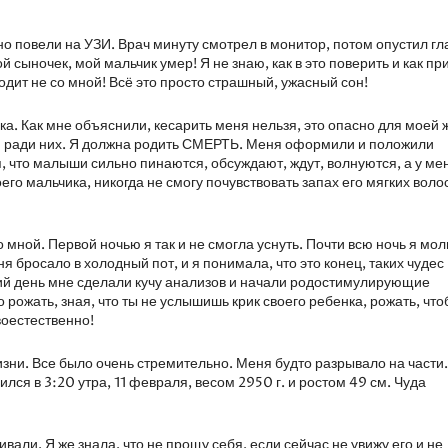
 повели на УЗИ. Врач минуту смотрел в монитор, потом опустил гл
ыночек, мой мальчик умер! Я не знаю, как в это поверить и как пр
ходит не со мной! Всё это просто страшный, ужасный сон!
ка. Как мне объяснили, кесарить меня нельзя, это опасно для моей 
ебя ради них. Я должна родить СМЕРТЬ. Меня оформили и положили
, что малыши сильно пинаются, обсуждают, ждут, волнуются, а у ме
оего мальчика, никогда не смогу почувствовать запах его мягких воло
о мной. Первой ночью я так и не смогла уснуть. Почти всю ночь я мо
 бросало в холодный пот, и я понимала, что это конец, таких чудес
щий день мне сделали кучу анализов и начали родостимулирующие
о рожать, зная, что ты не услышишь крик своего ребенка, рожать, чт
воестественно!
ни. Все было очень стремительно. Меня будто разрывало на части.
ся в 3:20 утра, 11 февраля, весом 2950 г. и ростом 49 см. Чуда
ивали. Я же знала, что не прощу себя, если сейчас не увижу его и не