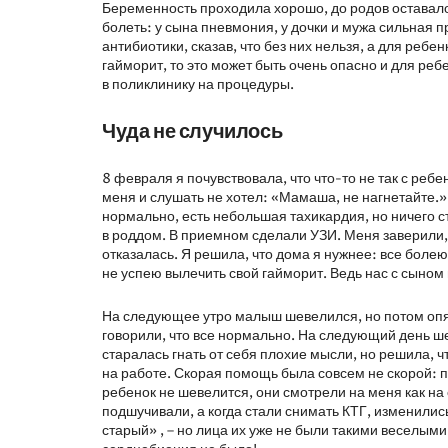
Беременность проходила хорошо, до родов оставалос
болеть: у сына пневмония, у дочки и мужа сильная п
антибиотики, сказав, что без них нельзя, а для ребе
гайморит, то это может быть очень опасно и для ре
в поликлинику на процедуры.
Чуда не случилось
8 февраля я почувствовала, что что-то не так с реб
меня и слушать не хотел: «Мамаша, не нагнетайте.»
нормально, есть небольшая тахикардия, но ничего ст
в роддом. В приемном сделали УЗИ. Меня заверили,
отказалась. Я решила, что дома я нужнее: все боле
не успею вылечить свой гайморит. Ведь нас с сыном
На следующее утро малыш шевелился, но потом опять
говорили, что все нормально. На следующий день ш
старалась гнать от себя плохие мысли, но решила, ч
на работе. Скорая помощь была совсем не скорой: пр
ребенок не шевелится, они смотрели на меня как н
подшучивали, а когда стали снимать КТГ, изменились
старый» , – но лица их уже не были такими веселым