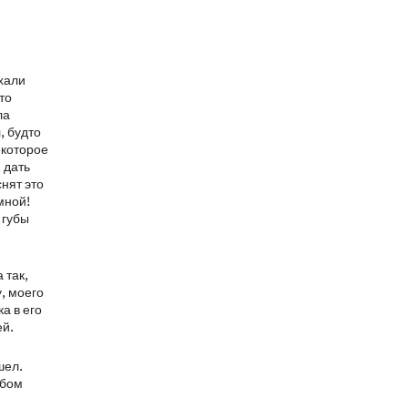
хали
то
ла
, будто
екоторое
 дать
снят это
мной!
 губы
 так,
у, моего
а в его
ей.
шел.
обом