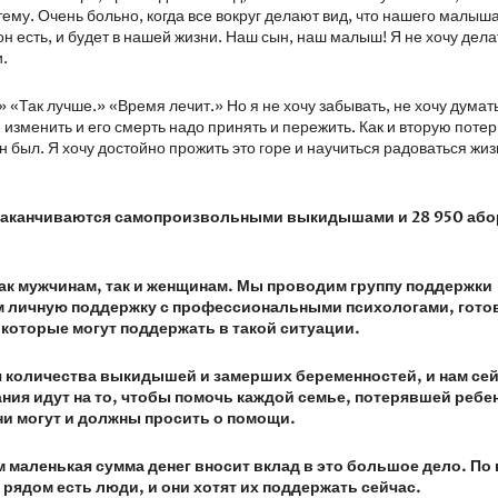
тему. Очень больно, когда все вокруг делают вид, что нашего малыш
он есть, и будет в нашей жизни. Наш сын, наш малыш! Я не хочу дела
и.
«Так лучше.» «Время лечит.» Но я не хочу забывать, не хочу думать
е изменить и его смерть надо принять и пережить. Как и вторую поте
 он был. Я хочу достойно прожить это горе и научиться радоваться жи
ей заканчиваются самопроизвольными выкидышами и 28 950 аб
ак мужчинам, так и женщинам. Мы проводим группу поддержки
ем личную поддержку с профессиональными психологами, гото
которые могут поддержать в такой ситуации.
 количества выкидышей и замерших беременностей, и нам се
ия идут на то, чтобы помочь каждой семье, потерявшей ребен
они могут и должны просить о помощи.
 маленькая сумма денег вносит вклад в это большое дело. По
о рядом есть люди, и они хотят их поддержать сейчас.