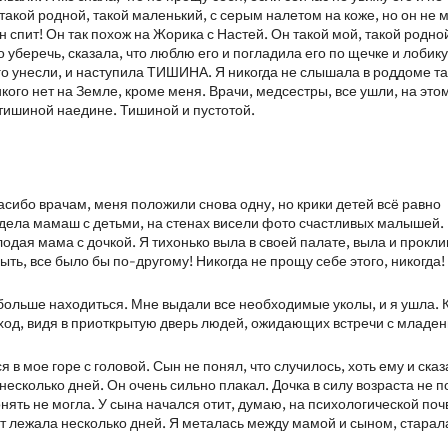
 такой родной, такой маленький, с серым налетом на коже, но он не 
н спит! Он так похож на Жорика с Настей. Он такой мой, такой родно
 уберечь, сказала, что люблю его и погладила его по щечке и лобику
го унесли, и наступила ТИШИНА. Я никогда не слышала в роддоме т
икого нет на Земле, кроме меня. Врачи, медсестры, все ушли, на это
 тишиной наедине. Тишиной и пустотой.
сибо врачам, меня положили снова одну, но крики детей всё равно
 видела мамаш с детьми, на стенах висели фото счастливых малышей.
лодая мама с дочкой. Я тихонько выла в своей палате, выла и прокл
ыть, все было бы по-другому! Никогда не прощу себе этого, никогда!
 больше находиться. Мне выдали все необходимые уколы, и я ушла. 
 ход, видя в приоткрытую дверь людей, ожидающих встречи с младе
 в мое горе с головой. Сын не понял, что случилось, хоть ему и ска
 несколько дней. Он очень сильно плакал. Дочка в силу возраста не 
онять не могла. У сына начался отит, думаю, на психологической поч
ут лежала несколько дней. Я металась между мамой и сыном, старал