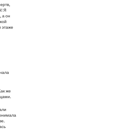
мертв,
й! Я
, а он
акой
м этаже
инала
Как же
нцами.
зали
понимала
ве.
ась