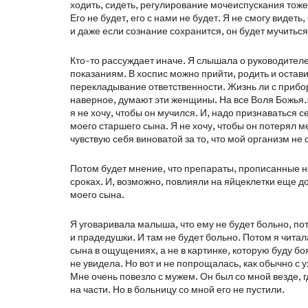
ходить, сидеть, регулирование мочеиспускания тоже 
Его не будет, его с нами не будет. Я не смогу видеть
и даже если сознание сохранится, он будет мучиться
Кто-то рассуждает иначе. Я слышала о руководителе
показаниям. В хоспис можно прийти, родить и остави
перекладывание ответственности. Жизнь ли с прибора
наверное, думают эти женщины. На все Воля Божья.»
я не хочу, чтобы он мучился. И, надо признаваться с
моего старшего сына. Я не хочу, чтобы он потерял м
чувствую себя виноватой за то, что мой организм не
Потом будет мнение, что препараты, прописанные н
сроках. И, возможно, повлияли на яйцеклетки еще д
моего сына.
Я уговаривала малыша, что ему не будет больно, пот
и прадедушки. И там не будет больно. Потом я читал
сына в ощущениях, а не в картинке, которую буду боя
не увидела. Но вот и не попрощалась, как обычно 
Мне очень повезло с мужем. Он был со мной везде, 
на части. Но в больницу со мной его не пустили.