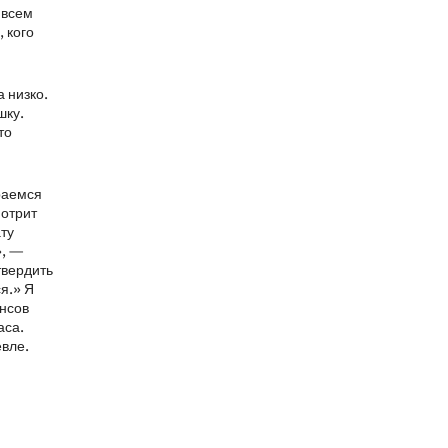
 всем
 кого
 низко.
шку.
то
раемся
мотрит
ту
», —
твердить
я.» Я
ансов
аса.
евле.
,