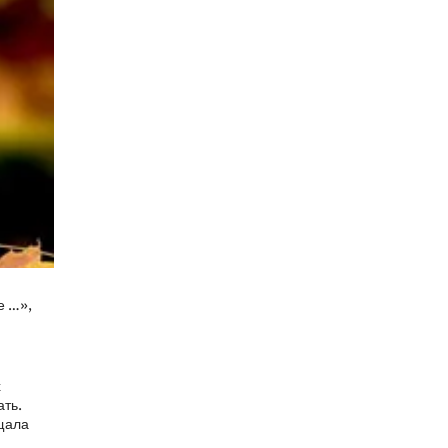
е …»,
х
ать.
ущала