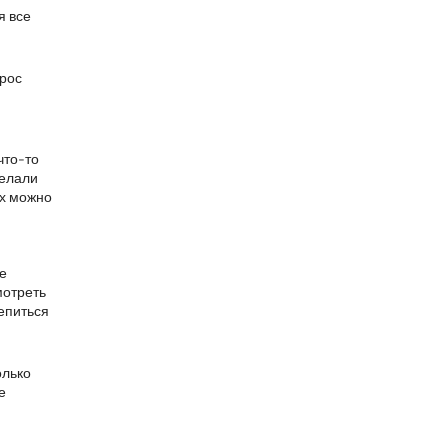
я все
прос
что-то
делали
их можно
е
мотреть
репиться
олько
е