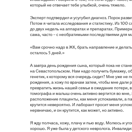
который не отвечает тебе улыбкой, очень тяжело.
Эксперт подтвердил и усугубил диагноз. Порок разви
Потом я читала исследования и статистику. Из 100 
до двух недель на аппаратах и препаратах. Пример
сама, часто – с необратимыми последствиями для м
«Вам срочно надо в ЖК, брать направление и делать 
осталось 5 дней.»
А завтра день рождения сына, который пока не стан
на Севастопольском. Нам надо получить бумажку, об
генетик, к которому вся очередь сидит? Мне уже не 
рождения, а хожу по врачам затем, чтобы мне дали р
превратить жизнь нашей семьи в ожидание потери, в 
томографа и малыш очень активно вертится во мне,
расположение плаценты, как меня успокаивали, а па
крутится невероятно. И лаборант просит меня успок
нервничаю, и он крутится, как может, но активно.
Я жду полчаса, хожу, плачу и пью воду. Молюсь и уго
хорошо. Я уже была у детского невролога. Инвалидиз