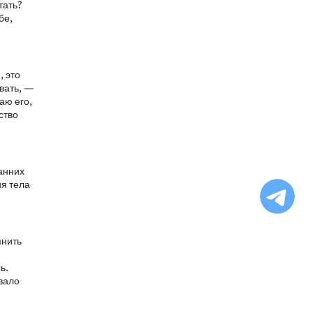
тать?
бе,
, это
вать, —
аю его,
ство
анних
Ча
ия тела
бо
Ф
мнить
ь.
ывало