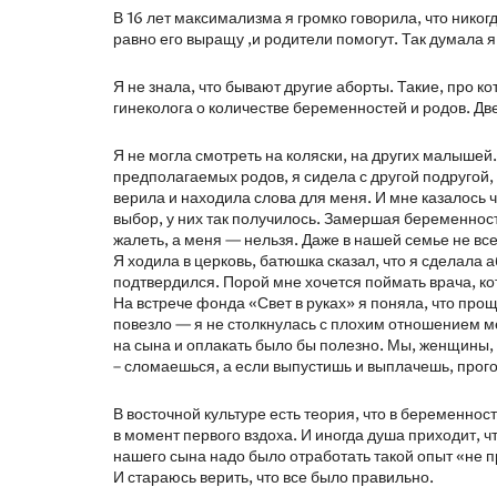
В 16 лет максимализма я громко говорила, что никогд
равно его выращу ,и родители помогут. Так думала я
Я не знала, что бывают другие аборты. Такие, про ко
гинеколога о количестве беременностей и родов. Дв
Я не могла смотреть на коляски, на других малышей. 
предполагаемых родов, я сидела с другой подругой, 
верила и находила слова для меня. И мне казалось ч
выбор, у них так получилось. Замершая беременност
жалеть, а меня — нельзя. Даже в нашей семье не все
Я ходила в церковь, батюшка сказал, что я сделала 
подтвердился. Порой мне хочется поймать врача, ко
На встрече фонда «Свет в руках» я поняла, что пр
повезло — я не столкнулась с плохим отношением м
на сына и оплакать было бы полезно. Мы, женщины, 
– сломаешься, а если выпустишь и выплачешь, прог
В восточной культуре есть теория, что в беременно
в момент первого вздоха. И иногда душа приходит, ч
нашего сына надо было отработать такой опыт «не пр
И стараюсь верить, что все было правильно.