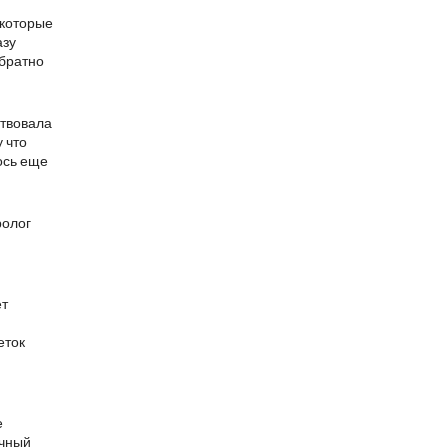
 которые
азу
обратно
ствовала
 что
ось еще
ролог
ет
еток
е
ичный