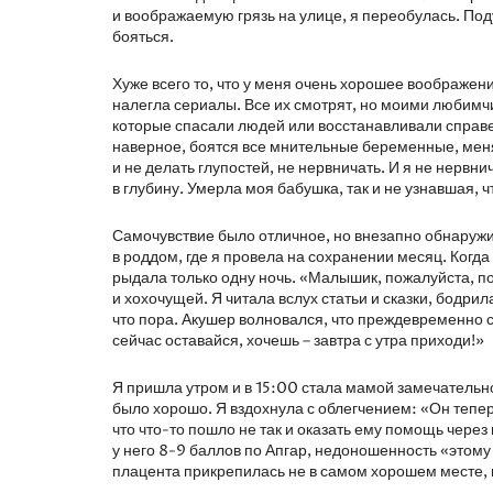
и воображаемую грязь на улице, я переобулась. Поду
бояться.
Хуже всего то, что у меня очень хорошее воображен
налегла сериалы. Все их смотрят, но моими любимч
которые спасали людей или восстанавливали справе
наверное, боятся все мнительные беременные, меня
и не делать глупостей, не нервничать. И я не нервн
в глубину. Умерла моя бабушка, так и не узнавшая, ч
Самочувствие было отличное, но внезапно обнаружил
в роддом, где я провела на сохранении месяц. Когда 
рыдала только одну ночь. «Малышик, пожалуйста, п
и хохочущей. Я читала вслух статьи и сказки, бодр
что пора. Акушер волновался, что преждевременно с
сейчас оставайся, хочешь – завтра с утра приходи!»
Я пришла утром и в 15:00 стала мамой замечательно
было хорошо. Я вздохнула с облегчением: «Он теперь 
что что-то пошло не так и оказать ему помощь через
у него 8-9 баллов по Апгар, недоношенность «этому 
плацента прикрепилась не в самом хорошем месте, 