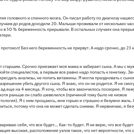
тия головного и спинного мозга. Он писал работу по диагнозу нашег
случаев до родов доходили 20. Малыши проживали от нескольких час
но в 50 % беременность прерывали. В остальных случаях она преры
атери.
протокол! Без него беременность не прервут. А надо срочно, до 23 
ет старшим. Срочно приезжает моя мама и забирает сына. А мы с му
ойти специалистов, а первым все равно надо попасть к генетику. З
пересдать анализы, не попить витамины. Я могла праздновать с сыно
азрешение убить другого сына. Я знаю, что он не родится. Я не смог
ад еще на 4 месяца. Я хочу, чтобы все закончилось поскорее. Я лежу
 хотя раньше он слабо шевелился (причиной тому было не низкое
тология). Я с ним прощаюсь, мне горько и страшно и безумно жаль.
оиться, потому что она не может сделать снимки. Я нервничаю, я бе
вариваю себя, что все будет… Как-то будет. Я не верю, что все будет
ация высокая, расположение узлов такое, что нет вероятности, что 