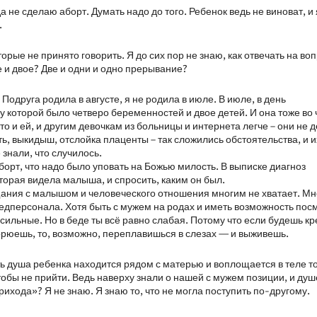
а не сделаю аборт. Думать надо до того. Ребенок ведь не виноват, и 
.
торые не принято говорить. Я до сих пор не знаю, как отвечать на во
е и двое? Две и одни и одно прерывание?
Подруга родила в августе, я не родила в июле. В июле, в день
у которой было четверо беременностей и двое детей. И она тоже во 
то и ей, и другим девочкам из больницы и интернета легче – они не 
ь, выкидыш, отслойка плаценты – так сложились обстоятельства, и 
 знали, что случилось.
аборт, что надо было уповать на Божью милость. В выписке диагноз
торая видела малыша, и спросить, каким он был.
ощания с малышом и человеческого отношения многим не хватает. Мн
едперсонала. Хотя быть с мужем на родах и иметь возможность пос
сильные. Но в беде ты всё равно слабая. Потому что если будешь к
орюешь, то, возможно, переплавишься в слезах — и выживешь.
сть душа ребенка находится рядом с матерью и воплощается в теле т
тобы не прийти. Ведь наверху знали о нашей с мужем позиции, и душ
ихода»? Я не знаю. Я знаю то, что не могла поступить по-другому.