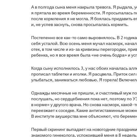
А в полгода сына меня накрыла тревога. Я рыдала, 
я прятала во время беременности. Я просыпалась по
после кормления я не могла. Я боялась придавить е
и, не успев заснуть, снова просыпалась кормить.
Постепенно все как-то само выровнялось. В 2 годика 
себя усталой. Всю осень меня мучал насморк, начал
отек, в том числе и из-за кривизны перегородки, пр
ребенка, но я все время была «не очень бодра» и у
Когда сыну исполнилось 3, у нас обоих началась алл
прописал таблетки и иголки. Я расцвела. Приток сил
улыбаться, заниматься любовью. Я горела! Включила 
Однажды месячные не пришли, и счастливый муж под
послушать, но сердцебиения пока нет, поэтому по У
в норме» у другого врача. Но снова насморк, какой-
переезжает к соседке. Какие антигистаминные можн
В институте акушерства мне объясняют, что беремен
Первый скрининг выпадает на новогодние праздники,
знакомого гинеколога, успокоившей меня в 8 недель