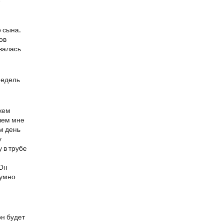
о сына.
ов
валась
недель
жем
ачем мне
м день
у
 в трубе
 Он
зумно
он будет