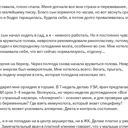
уставала, плохо спала. Меня догнали все мои страхи и переживания,
 малейшему писку. Благо сын кормился по часам, но вот заснуть ср
го и бодро таращилась, будила себя, а потом долго проваливалась 
сын начал ходить в сад, а я – немного работать. Но я постоянно чув
а кружиться голова, неврологи рекомендовали ринопластику, потому
иводил к кислородному голоданию мозга, особенно во сне. Мне хотел
спокаивала себя, что вот сейчас нормализуюсь, отдохну…
ергия на березу. Через полгода снова начала кружиться голова. Нев
 и энергии был невероятным. Мне хотелось всего: бегать, прыгать,
подачу энергии в сеть, которая голодала несколько лет.
арил мне орхидею в горшке. В 7 недель делаю УЗИ, врач предлага
ЗИ срок 3-4 недели. Волнуюсь, но через неделю долгожданное «Все
то странный насморк. «Аллергия!» – осеняет меня, и для проверки цв
о беременным? Где взять иммунолога, который знает специфику?
ность может усиливать аллергию. Диета и контроль состояния.
 и я не попадаю ни в центр акушерства, ни в ЖК. Делаю платно у уж
. Замечательный врач в платной клинике говорит, что у малыша отл