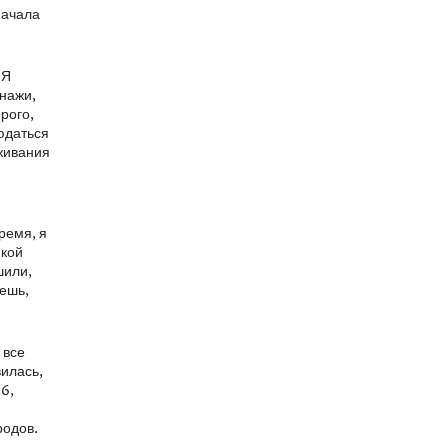
начала
 Я
онажи,
рого,
юдаться
еживания
время, я
мкой
шили,
чешь,
 все
вилась,
,6,
родов.