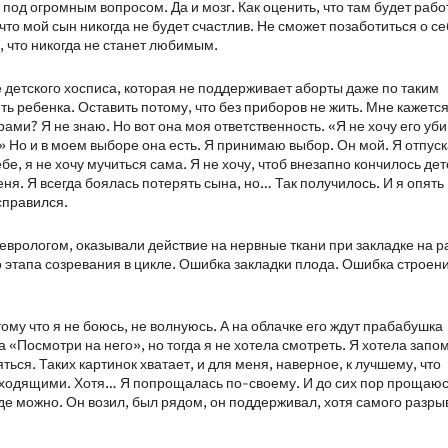
под огромным вопросом. Да и мозг. Как оценить, что там будет рабо
, что мой сын никогда не будет счастлив. Не сможет позаботиться о се
, что никогда не станет любимым.
 детского хосписа, которая не поддерживает аборты даже по таким
ть ребенка. Оставить потому, что без приборов не жить. Мне кажется
ми? Я не знаю. Но вот она моя ответственность. «Я не хочу его уби
 Но и в моем выборе она есть. Я принимаю выбор. Он мой. Я отпуск
ебе, я не хочу мучиться сама. Я не хочу, чтоб внезапно кончилось дет
еня. Я всегда боялась потерять сына, но… Так получилось. И я опять
 справился.
еврологом, оказывали действие на нервные ткани при закладке на р
о этапа созревания в цикле. Ошибка закладки плода. Ошибка строен
ому что я не боюсь, не волнуюсь. А на облачке его ждут прабабушка
а «Посмотри на него», но тогда я не хотела смотреть. Я хотела запо
ться. Таких картинок хватает, и для меня, наверное, к лучшему, что
с уходящими. Хотя… Я попрощалась по-своему. И до сих пор прощаюс
где можно. Он возил, был рядом, он поддерживал, хотя самого разр