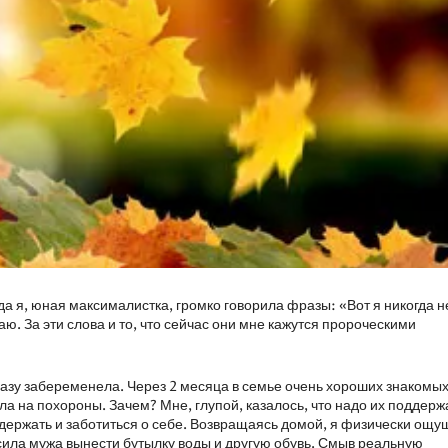
гда я, юная максималистка, громко говорила фразы: «Вот я никогда н
аю. За эти слова и то, что сейчас они мне кажутся пророческими
разу забеременела. Через 2 месяца в семье очень хороших знакомы
а на похороны. Зачем? Мне, глупой, казалось, что надо их поддерж
ддержать и заботиться о себе. Возвращаясь домой, я физически ощ
сила мужа вынести бутылку воды и другую обувь. Смыв реальную