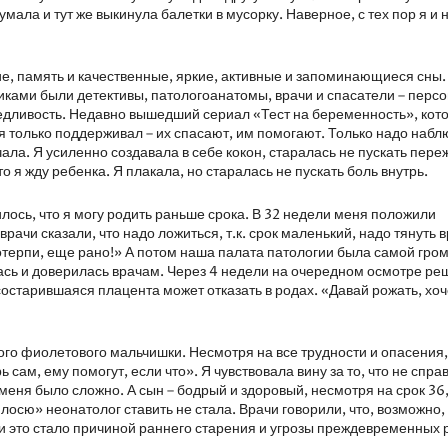
мала и тут же выкинула балетки в мусорку. Наверное, с тех пор я и 
ие, память и качественные, яркие, активные и запоминающиеся сны.
иками были детективы, патологоанатомы, врачи и спасатели – перс
дливость. Недавно вышедший сериал «Тест на беременность», кото
 только поддерживал – их спасают, им помогают. Только надо набл
ичала. Я усиленно создавала в себе кокон, старалась не пускать пер
то я жду ребенка. Я плакала, но старалась не пускать боль внутрь.
ось, что я могу родить раньше срока. В 32 недели меня положили
врачи сказали, что надо ложиться, т.к. срок маленький, надо тянуть 
отерпи, еще рано!» А потом наша палата патологии была самой гро
илась и доверилась врачам. Через 4 недели на очередном осмотре ре
остарившаяся плацента может отказать в родах. «Давай рожать, хо
го фиолетового мальчишки. Несмотря на все трудности и опасения,
сам, ему помогут, если что». Я чувствовала вину за то, что не спра
 меня было сложно. А сын – бодрый и здоровый, несмотря на срок 36
лосю» неонатолог ставить не стала. Врачи говорили, что, возможно,
и это стало причиной раннего старения и угрозы преждевременных 