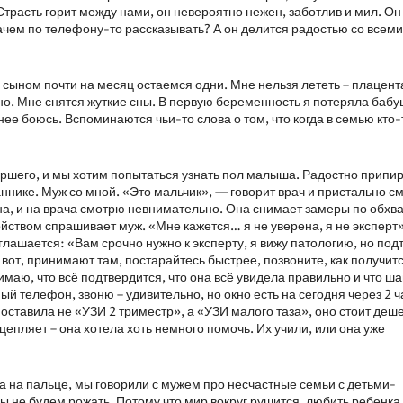
трасть горит между нами, он невероятно нежен, заботлив и мил. Он
ачем по телефону-то рассказывать? А он делится радостью со всеми,
 сыном почти на месяц остаемся одни. Мне нельзя лететь – плацента
рно. Мне снятся жуткие сны. В первую беременность я потеряла бабу
 нее боюсь. Вспоминаются чьи-то слова о том, что когда в семью кто-
аршего, и мы хотим попытаться узнать пол малыша. Радостно припи
нике. Муж со мной. «Это мальчик», — говорит врач и пристально с
на, и на врача смотрю невнимательно. Она снимает замеры по обхва
йством спрашивает муж. «Мне кажется… я не уверена, я не эксперт
оглашается: «Вам срочно нужно к эксперту, я вижу патологию, но под
 вот, принимают там, постарайтесь быстрее, позвоните, как получитс
имаю, что всё подтвердится, что она всё увидела правильно и что ш
й телефон, звоню – удивительно, но окно есть на сегодня через 2 ч
оставила не «УЗИ 2 триместр», а «УЗИ малого таза», оно стоит деш
цепляет – она хотела хоть немного помочь. Их учили, или она уже
ца на пальце, мы говорили с мужем про несчастные семьи с детьми-
мы не будем рожать. Потому что мир вокруг рушится, любить ребенка