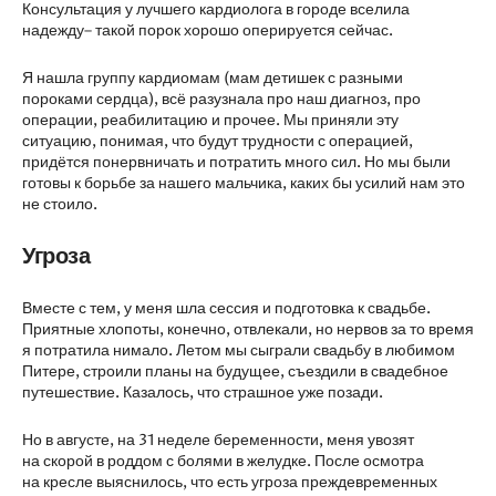
Консультация у лучшего кардиолога в городе вселила
надежду– такой порок хорошо оперируется сейчас.
Я нашла группу кардиомам (мам детишек с разными
пороками сердца), всё разузнала про наш диагноз, про
операции, реабилитацию и прочее. Мы приняли эту
ситуацию, понимая, что будут трудности с операцией,
придётся понервничать и потратить много сил. Но мы были
готовы к борьбе за нашего мальчика, каких бы усилий нам это
не стоило.
Угроза
Вместе с тем, у меня шла сессия и подготовка к свадьбе.
Приятные хлопоты, конечно, отвлекали, но нервов за то время
я потратила нимало. Летом мы сыграли свадьбу в любимом
Питере, строили планы на будущее, съездили в свадебное
путешествие. Казалось, что страшное уже позади.
Но в августе, на 31 неделе беременности, меня увозят
на скорой в роддом с болями в желудке. После осмотра
на кресле выяснилось, что есть угроза преждевременных