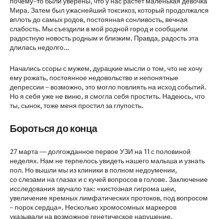
почему-то были уверены, что у нас растёт маленькая девочка
Мира. Затем был ужаснейший токсикоз, который продолжался
вплоть до самых родов, постоянная сонливость, вечная
слабость. Мы съездили в мой родной город и сообщили
радостную новость родным и близким. Правда, радость эта
длилась недолго…
Начались ссоры с мужем, дурацкие мысли о том, что не хочу
ему рожать, постоянное недовольство и непонятные
депрессии – возможно, это могло повлиять на исход событий.
Но я себя уже не виню, я смогла себя простить. Надеюсь, что
ты, сынок, тоже меня простил за глупость.
Бороться до конца
27 марта — долгожданное первое УЗИ на 11 с половиной
неделях. Нам не терпелось увидеть нашего малыша и узнать
пол. Но вышли мы из клиники в полном недоумении,
со слезами на глазах и с кучей вопросов в голове. Заключение
исследования звучало так: «кистозная гигрома шеи,
увеличение яремных лимфатических протоков, под вопросом
– порок сердца». Несколько хромосомных маркеров
указывали на возможное генетическое нарушение.