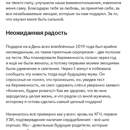
на твоего папу, улучшила наши взаимоотношения, изменила
меня саму. Благодарю тебя за любовь, за принятие себя, за
все незабываемые эмоции, которые ты нам подарил. За то,
что научил меня быть сильной.
Неожиданная радость
Подарок на в День всех влюблённых 2019 года был крайне
неожиданным, но таким приятным сюрпризом – две полоски
на тесте. Мы планировали беременность только через год
и ещё не были женаты, а потому первыми моими эмоциями
были удивление и смятение. Через 5 минут я побежала
сообщать эту новость тогда ещё будущему мужу. Он
спросонья не понял, что произошло, но, увидев тест
на беременность, не смог сдержать слёз и уверенно заявил:
«Конечно, будем рожать!» Как же здорово, что во мне
зародилась целая жизнь, и что рядом со мной мужчина,
которому я готова сделать самый ценный подарок!
Начиналось всё примерно как у всех: кровь на ХГЧ, первое
УЗИ, подтверждение наличия сердцебиения – всё шло
хорошо. Мы – довольные будущие родители, которые