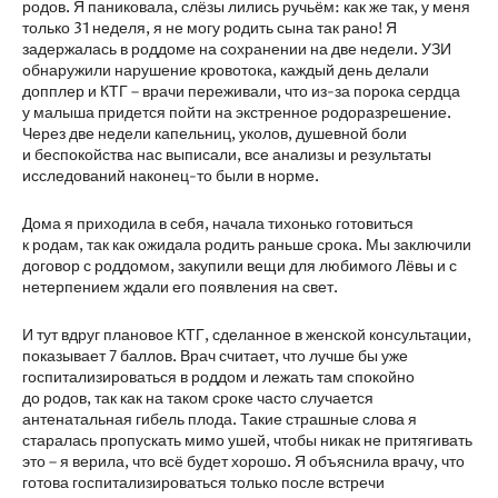
родов. Я паниковала, слёзы лились ручьём: как же так, у меня
только 31 неделя, я не могу родить сына так рано! Я
задержалась в роддоме на сохранении на две недели. УЗИ
обнаружили нарушение кровотока, каждый день делали
допплер и КТГ – врачи переживали, что из-за порока сердца
у малыша придется пойти на экстренное родоразрешение.
Через две недели капельниц, уколов, душевной боли
и беспокойства нас выписали, все анализы и результаты
исследований наконец-то были в норме.
Дома я приходила в себя, начала тихонько готовиться
к родам, так как ожидала родить раньше срока. Мы заключили
договор с роддомом, закупили вещи для любимого Лёвы и с
нетерпением ждали его появления на свет.
И тут вдруг плановое КТГ, сделанное в женской консультации,
показывает 7 баллов. Врач считает, что лучше бы уже
госпитализироваться в роддом и лежать там спокойно
до родов, так как на таком сроке часто случается
антенатальная гибель плода. Такие страшные слова я
старалась пропускать мимо ушей, чтобы никак не притягивать
это – я верила, что всё будет хорошо. Я объяснила врачу, что
готова госпитализироваться только после встречи