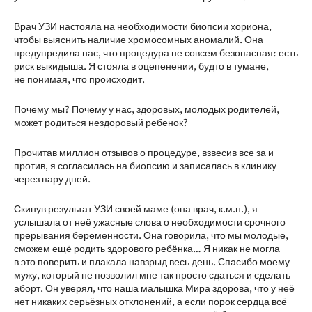
Врач УЗИ настояла на необходимости биопсии хориона,
чтобы выяснить наличие хромосомных аномалий. Она
предупредила нас, что процедура не совсем безопасная: есть
риск выкидыша. Я стояла в оцепенении, будто в тумане,
не понимая, что происходит.
Почему мы? Почему у нас, здоровых, молодых родителей,
может родиться нездоровый ребенок?
Прочитав миллион отзывов о процедуре, взвесив все за и
против, я согласилась на биопсию и записалась в клинику
через пару дней.
Скинув результат УЗИ своей маме (она врач, к.м.н.), я
услышала от неё ужасные слова о необходимости срочного
прерывания беременности. Она говорила, что мы молодые,
сможем ещё родить здорового ребёнка… Я никак не могла
в это поверить и плакала навзрыд весь день. Спасибо моему
мужу, который не позволил мне так просто сдаться и сделать
аборт. Он уверял, что наша малышка Мира здорова, что у неё
нет никаких серьёзных отклонений, а если порок сердца всё