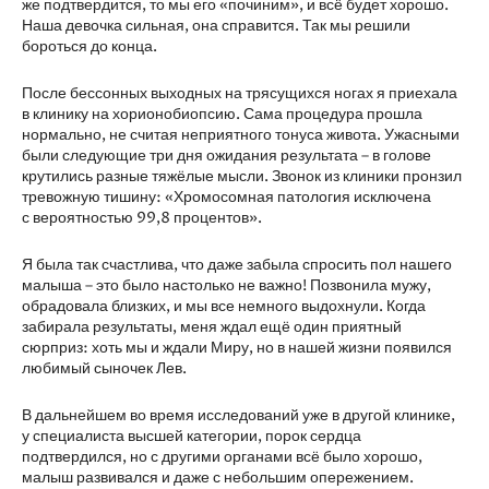
же подтвердится, то мы его «починим», и всё будет хорошо.
Наша девочка сильная, она справится. Так мы решили
бороться до конца.
После бессонных выходных на трясущихся ногах я приехала
в клинику на хорионобиопсию. Сама процедура прошла
нормально, не считая неприятного тонуса живота. Ужасными
были следующие три дня ожидания результата – в голове
крутились разные тяжёлые мысли. Звонок из клиники пронзил
тревожную тишину: «Хромосомная патология исключена
с вероятностью 99,8 процентов».
Я была так счастлива, что даже забыла спросить пол нашего
малыша – это было настолько не важно! Позвонила мужу,
обрадовала близких, и мы все немного выдохнули. Когда
забирала результаты, меня ждал ещё один приятный
сюрприз: хоть мы и ждали Миру, но в нашей жизни появился
любимый сыночек Лев.
В дальнейшем во время исследований уже в другой клинике,
у специалиста высшей категории, порок сердца
подтвердился, но с другими органами всё было хорошо,
малыш развивался и даже с небольшим опережением.