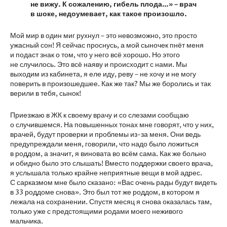
не вижу. К сожалению, гибель плода…» – врач
в шоке, недоумевает, как такое произошло.
Мой мир в один миг рухнул – это невозможно, это просто
ужасный сон! Я сейчас проснусь, а мой сыночек пнёт меня
и подаст знак о том, что у него всё хорошо. Но этого
не случилось. Это всё наяву и происходит с нами. Мы
выходим из кабинета, я еле иду, реву – не хочу и не могу
поверить в произошедшее. Как же так? Мы же боролись и так
верили в тебя, сынок!
Приезжаю в ЖК к своему врачу и со слезами сообщаю
о случившемся. На повышенных тонах мне говорят, что у них,
врачей, будут проверки и проблемы из-за меня. Они ведь
предупреждали меня, говорили, что надо было ложиться
в роддом, а значит, я виновата во всём сама. Как же больно
и обидно было это слышать! Вместо поддержки своего врача,
я услышала только крайне неприятные вещи в мой адрес.
С сарказмом мне было сказано: «Вас очень рады будут видеть
в 33 роддоме снова». Это был тот же роддом, в котором я
лежала на сохранении. Спустя месяц я снова оказалась там,
только уже с предстоящими родами моего неживого
мальчика.