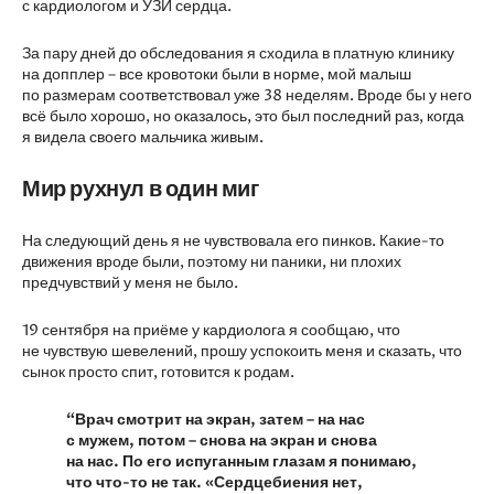
с кардиологом и УЗИ сердца.
За пару дней до обследования я сходила в платную клинику
на допплер – все кровотоки были в норме, мой малыш
по размерам соответствовал уже 38 неделям. Вроде бы у него
всё было хорошо, но оказалось, это был последний раз, когда
я видела своего мальчика живым.
Мир рухнул в один миг
На следующий день я не чувствовала его пинков. Какие-то
движения вроде были, поэтому ни паники, ни плохих
предчувствий у меня не было.
19 сентября на приёме у кардиолога я сообщаю, что
не чувствую шевелений, прошу успокоить меня и сказать, что
сынок просто спит, готовится к родам.
“Врач смотрит на экран, затем – на нас
с мужем, потом – снова на экран и снова
на нас. По его испуганным глазам я понимаю,
что что-то не так. «Сердцебиения нет,