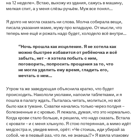
на 12 неделе». Встаю, выхожу из здания, сажусь в машину,
мелкая спит, а у меня слёзы ручьём. Муж все понял…
Я долго не могла сказать ни слова. Молча собирала вещи,
писала указания маме, мужу про младшую. От мысли, что
теперь мне ещё и рожать надо будет, холодело всё внутри…
“Ночь прошла как исцеление. Я не хотела как
можно быстрее избавится от ребёночка и всё
забыть, нет – я хотела побыть с ним,
поговорить, попросить прощения за то, что
не могла уделить ему время, гладить его,
мечтать о нем…
Утром та же заведующая объяснила кратко, что будет
происходить. Накололи уколами, напоили таблетками, и я
пошла в палату ждать. Пыталась читать, молиться, но всё
было как в тумане. Схватки начались только через полдня –
болезненные и с кровью. Я лежала, думая, что это нормально.
Когда крови стало больше, я решила, что надо сказать. Встала
с кровати – и с меня хлынуло. Я стою потерянная, а мимо идёт
медсестра и, увидев меня, орёт: «Че стоишь, иди убирай за
собой, че в первый раз, что ли, не знаешь!?» Я взяла упаковку