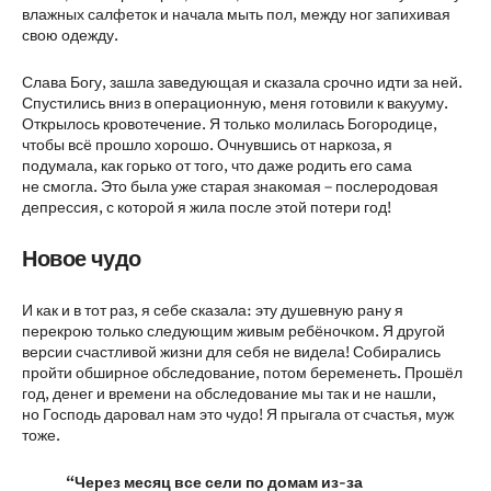
влажных салфеток и начала мыть пол, между ног запихивая
свою одежду.
Слава Богу, зашла заведующая и сказала срочно идти за ней.
Спустились вниз в операционную, меня готовили к вакууму.
Открылось кровотечение. Я только молилась Богородице,
чтобы всё прошло хорошо. Очнувшись от наркоза, я
подумала, как горько от того, что даже родить его сама
не смогла. Это была уже старая знакомая – послеродовая
депрессия, с которой я жила после этой потери год!
Новое чудо
И как и в тот раз, я себе сказала: эту душевную рану я
перекрою только следующим живым ребёночком. Я другой
версии счастливой жизни для себя не видела! Собирались
пройти обширное обследование, потом беременеть. Прошёл
год, денег и времени на обследование мы так и не нашли,
но Господь даровал нам это чудо! Я прыгала от счастья, муж
тоже.
“Через месяц все сели по домам из-за