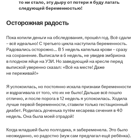
то ни стало, эту дыру от потери я буду латать
следующей беременностью!
Осторожная радость
Пока копили деньги на обследования, прошёл год. Всё сдали
– всё идеально! С третьего цикла наступила беременность.
Радовались осторожно… В 5 недель капелька крови – сразу
на сохранение. Выписали в 6 недель, не увидев эмбриона
в плодном яйце на УЗИ. Но заведующий на кресле перед
выпиской уверенно сказал: «Всё на месте! Даже
не переживай!»
Я успокоилась, но постоянно искала признаки беременности
и вздрагивала от того, что их не было! Дальше всё пошло
отлично, и после порога в 12 недель я успокоилась. Ходила
лучше первой беременности, ставили только гестационный
диабет. Родилась доченька путём кесарева сечения в 40
недель. Она была моей отрадой!
Когда младшей было полгодика, я забеременела. Это было
неожиданно, но радостно (муж сам предлагал ещё ребёнка).