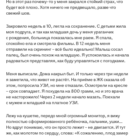
Но в этот раз почему-то у меня закрался стойкий страх, что
будет всё плохо. Хотя ничего не предвещало, разве что
свежий шов.
Закровило недель в 10, легла на сохранение. С детьми жила
моя подруга, и так как младшая дочь у меня ураганчик
с рождения, больница показалась мне раем. Я спала,
спокойно ела и смотрела фильмы. В 12 недель меня
отправили на скрининг – всё было идеально! Малыш сосал
палец, был очень похож на младшую. Я успокоилась и начала
радоваться представляя, как буду управляться с погодками.
Меня выписали. Дома накрыл быт. И только через три недели
я заметила, что живот не растёт. На приёме в ЖК сказала об
этом, попросила УЗИ, но мне отказали. Осмотрели на кресле
– срок совпадает. Я похудела на 800 грамм, но и это врача
не насторожило! Через 2 недели начало мазать. Поехали
с мужем и младшей на платное УЗИ.
Лежу на кушетке, передо мной огромный монитор, я вижу
полностью сформированного ребёночка, пальчики, ушки…
Но вдруг понимаю, что он просто лежит – не двигается. И тут
же, как молотом по сердцу, слова: «К сожалению, плод замер