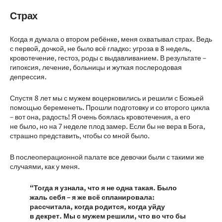
Страх
Когда я думала о втором ребёнке, меня охватывал страх. Ведь
с первой, дочкой, не было всё гладко: угроза в 8 недель,
кровотечение, гестоз, роды с выдавливанием. В результате –
гипоксия, лечение, больницы и жуткая послеродовая
депрессия.
Спустя 8 лет мы с мужем воцерковились и решили с Божьей
помощью беременеть. Прошли подготовку и со второго цикла
– вот она, радость! Я очень боялась кровотечения, а его
не было, но на 7 неделе плод замер. Если бы не вера в Бога,
страшно представить, чтобы со мной было.
В послеоперационной палате все девочки были с такими же
случаями, как у меня.
“Тогда я узнала, что я не одна такая. Было
жаль себя – я же всё спланировала:
рассчитала, когда родится, когда уйду
в декрет. Мы с мужем решили, что во что бы