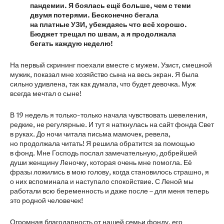
пандемии. Я боялась ещё больше, чем с теми
двумя потерями. Бесконечно бегала
на платные УЗИ, убеждаясь что всё хорошо.
Бюджет трещал по швам, а я продолжала
бегать каждую неделю!
На первый скрининг поехали вместе с мужем. Узист, смешной
мужик, показал мне хозяйство сына на весь экран. Я была
сильно удивлена, так как думала, что будет девочка. Муж
всегда мечтал о сыне!
В 19 недель я только-только начала чувствовать шевеления,
редкие, не регулярные. И тут я наткнулась на сайт фонда Свет
в руках. До ночи читала письма мамочек, ревела,
но продолжала читать! Я решила обратится за помощью
в фонд. Мне Господь послал замечательную, добрейшей
души женщину Леночку, которая очень мне помогла. Её
фразы ложились в мою голову, когда становилось страшно, я
о них вспоминала и наступало спокойствие. С Леной мы
работали всю беременность и даже после – для меня теперь
это родной человечек!
Огромная благодарность от нашей семьи фонду, его