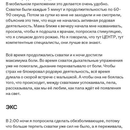
В мобильном приложении это делается очень удобно.
Схватки были каждые 5 минут и продолжительностью по 60-
90 секунд. Потом за сутки ко мне не заходили и не смотрели,
объяснив это тем, что еще не началась активная родовая
деятельность. Мама ближе к вечеру начала мне названивать,
просила, чтобы я подошла к врачам, попросила стимуляцию,
что я слишком долго рожаю. Но я говорила, что тут ЦЕНТР, тут
компетентные специалисты, они лучше все знают.
Всё время продолжались схватки и к ночи достигли
максимума боли. Во время схваток дыхательные упражнения
уже не помогали, дыхание перехватывало от боли. Чтобы
страх не блокировал родовую деятельность, всё время
думала о скорой встрече с малышкой. А чтобы она не боялась
того, что происходит, между схватками успокаивала, пела,
рассказывала, как мы её любим, как папа ждёт её появления
на свет.
ЭКС
В 2:00 ночи я попросила сделать обезболивающее, потому
что больше терпеть схватки уже сил не было, а я переживала,