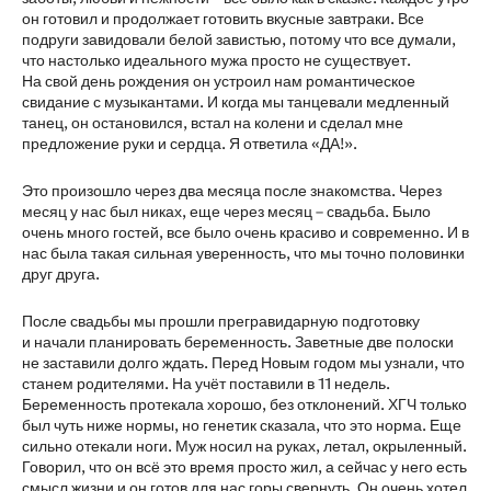
он готовил и продолжает готовить вкусные завтраки. Все
подруги завидовали белой завистью, потому что все думали,
что настолько идеального мужа просто не существует.
На свой день рождения он устроил нам романтическое
свидание с музыкантами. И когда мы танцевали медленный
танец, он остановился, встал на колени и сделал мне
предложение руки и сердца. Я ответила «ДА!».
Это произошло через два месяца после знакомства. Через
месяц у нас был никах, еще через месяц – свадьба. Было
очень много гостей, все было очень красиво и современно. И в
нас была такая сильная уверенность, что мы точно половинки
друг друга.
После свадьбы мы прошли прегравидарную подготовку
и начали планировать беременность. Заветные две полоски
не заставили долго ждать. Перед Новым годом мы узнали, что
станем родителями. На учёт поставили в 11 недель.
Беременность протекала хорошо, без отклонений. ХГЧ только
был чуть ниже нормы, но генетик сказала, что это норма. Еще
сильно отекали ноги. Муж носил на руках, летал, окрыленный.
Говорил, что он всё это время просто жил, а сейчас у него есть
смысл жизни и он готов для нас горы свернуть. Он очень хотел