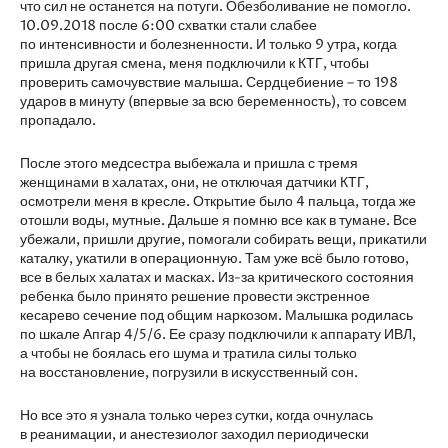
что сил не останется на потуги. Обезболивание не помогло.
10.09.2018 после 6:00 схватки стали слабее
по интенсивности и болезненности. И только 9 утра, когда
пришла другая смена, меня подключили к КТГ, чтобы
проверить самочувствие малыша. Сердцебиение – то 198
ударов в минуту (впервые за всю беременность), то совсем
пропадало.
После этого медсестра выбежала и пришла с тремя
женщинами в халатах, они, не отключая датчики КТГ,
осмотрели меня в кресле. Открытие было 4 пальца, тогда же
отошли воды, мутные. Дальше я помню все как в тумане. Все
убежали, пришли другие, помогали собирать вещи, прикатили
каталку, укатили в операционную. Там уже всё было готово,
все в белых халатах и масках. Из-за критического состояния
ребенка было принято решение провести экстренное
кесарево сечение под общим наркозом. Малышка родилась
по шкале Апгар 4/5/6. Ее сразу подключили к аппарату ИВЛ,
а чтобы не боялась его шума и тратила силы только
на восстановление, погрузили в искусственный сон.
Но все это я узнала только через сутки, когда очнулась
в реанимации, и анестезиолог заходил периодически