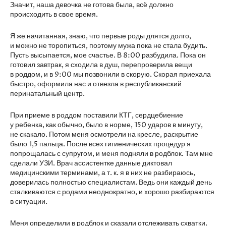
Значит, наша девочка не готова была, всё должно
происходить в свое время.
Я же начитанная, знаю, что первые роды длятся долго,
и можно не торопиться, поэтому мужа пока не стала будить.
Пусть высыпается, мое счастье. В 8:00 разбудила. Пока он
готовил завтрак, я сходила в душ, перепроверила вещи
в роддом, и в 9:00 мы позвонили в скорую. Скорая приехала
быстро, оформила нас и отвезла в республиканский
перинатальный центр.
При приеме в роддом поставили КТГ, сердцебиение
у ребенка, как обычно, было в норме, 150 ударов в минуту,
не скакало. Потом меня осмотрели на кресле, раскрытие
было 1,5 пальца. После всех гигиенических процедур я
попрощалась с супругом, и меня подняли в родблок. Там мне
сделали УЗИ. Врач ассистентке данные диктовал
медицинскими терминами, а т. к. я в них не разбираюсь,
доверилась полностью специалистам. Ведь они каждый день
сталкиваются с родами неоднократно, и хорошо разбираются
в ситуации.
Меня определили в родблок и сказали отслеживать схватки.