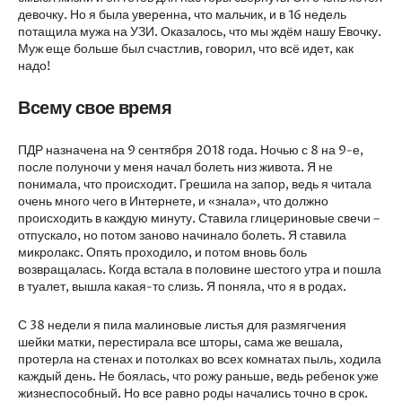
девочку. Но я была уверенна, что мальчик, и в 16 недель
потащила мужа на УЗИ. Оказалось, что мы ждём нашу Евочку.
Муж еще больше был счастлив, говорил, что всё идет, как
надо!
Всему свое время
ПДР назначена на 9 сентября 2018 года. Ночью с 8 на 9-е,
после полуночи у меня начал болеть низ живота. Я не
понимала, что происходит. Грешила на запор, ведь я читала
очень много чего в Интернете, и «знала», что должно
происходить в каждую минуту. Ставила глицериновые свечи –
отпускало, но потом заново начинало болеть. Я ставила
микролакс. Опять проходило, и потом вновь боль
возвращалась. Когда встала в половине шестого утра и пошла
в туалет, вышла какая-то слизь. Я поняла, что я в родах.
С 38 недели я пила малиновые листья для размягчения
шейки матки, перестирала все шторы, сама же вешала,
протерла на стенах и потолках во всех комнатах пыль, ходила
каждый день. Не боялась, что рожу раньше, ведь ребенок уже
жизнеспособный. Но все равно роды начались точно в срок.