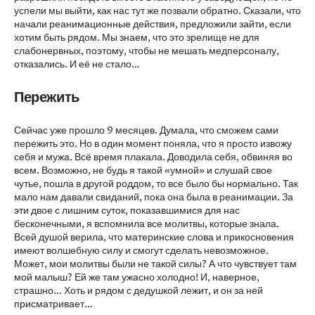
успели мы выйти, как нас тут же позвали обратно. Сказали, что
начали реанимационные действия, предложили зайти, если
хотим быть рядом. Мы знаем, что это зрелище не для
слабонервных, поэтому, чтобы не мешать медперсоналу,
отказались. И её не стало…
Пережить
Сейчас уже прошло 9 месяцев. Думала, что сможем сами
пережить это. Но в один момент поняла, что я просто извожу
себя и мужа. Всё время плакала. Доводила себя, обвиняя во
всем. Возможно, не будь я такой «умной» и слушай свое
чутье, пошла в другой роддом, то все было бы нормально. Так
мало нам давали свиданий, пока она была в реанимации. За
эти двое с лишним суток, показавшимися для нас
бесконечными, я вспомнила все молитвы, которые знала.
Всей душой верила, что материнские слова и прикосновения
имеют волшебную силу и смогут сделать невозможное.
Может, мои молитвы были не такой силы? А что чувствует там
мой малыш? Ей же там ужасно холодно! И, наверное,
страшно… Хоть и рядом с дедушкой лежит, и он за ней
присматривает…