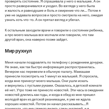
проверять состояние. Я спрашивала у него о малышке. А он
просто разворачивался и уходил. Во взгляде у него была
и жалость и равнодушие и боль и смирение что ли… Потом я
уже не задавала вопросов и просто смотрела на него, ожидая
узнать хоть что-то. А он прятал взгляд и убегал.
К остальным заходили врачи и говорили о состоянии ребенка,
а про моего малыша все молчали или говорили, что там
другой врач, она наверно позже зайдет.
Мир рухнул
Меня начали поздравлять по телефону с рождением дочурки.
Не знаю, как так быстро информация распространилась.
Вечером нас перевезли в обычную палату. Мамашам
принесли посмотреть на 5 минут их малышей. Я спросила,
когда мне принесут моего малыша. Они ушли искать
и вернулись с пустыми руками. Оказалось, в детской комнате
её нет. Утро тоже не принесло новостей. Эти часы в ожидании
новостей длились как годы, и когда в обед ко мне пришел
молодой врач из детской реанимации, я уже не ждала
хороших новостей. Потом он начал рассказывать…Я
понимала, что ему тяжело видеть слезы матерей, и я