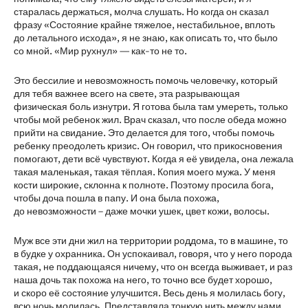
старалась держаться, молча слушать. Но когда он сказал
фразу «Состояние крайне тяжелое, нестабильное, вплоть
до летального исхода», я не знаю, как описать то, что было
со мной. «Мир рухнул» — как-то не то.
Это бессилие и невозможность помочь человечку, который
для тебя важнее всего на свете, эта разрывающая
физическая боль изнутри. Я готова была там умереть, только
чтобы мой ребенок жил. Врач сказал, что после обеда можно
прийти на свидание. Это делается для того, чтобы помочь
ребенку преодолеть кризис. Он говорил, что прикосновения
помогают, дети всё чувствуют. Когда я её увидела, она лежала
такая маленькая, такая тёплая. Копия моего мужа. У меня
кости широкие, склонна к полноте. Поэтому просила бога,
чтобы доча пошла в папу. И она была похожа,
до невозможности – даже мочки ушек, цвет кожи, волосы.
Муж все эти дни жил на территории роддома, то в машине, то
в будке у охранника. Он успокаивал, говоря, что у него порода
такая, не поддающаяся ничему, что он всегда выживает, и раз
наша дочь так похожа на него, то точно все будет хорошо,
и скоро её состояние улучшится. Весь день я молилась богу,
всю ночь молилась. Представляла тонкую нить между нами,