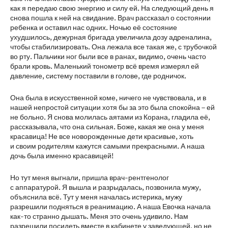
как я передаю свою энергию и силу ей. На следующий день я
снова пошла к ней на свидание. Врач рассказал о состоянии
ребенка и оставил нас одних. Ночью её состояние
ухудшилось, дежурная бригада увеличила дозу адреналина,
чтобы стабилизировать. Она лежала все такая же, с трубочкой
во рту. Пальчики ног были все в ранах, видимо, очень часто
брали кровь. Маленький тонометр всё время измерял ей
давление, систему поставили в голове, где родничок.
Она была в искусственной коме, ничего не чувствовала, и в
нашей непростой ситуации хотя бы за это была спокойна – ей
не больно. Я снова молилась аятами из Корана, гладила её,
рассказывала, что она сильная. Боже, какая же она у меня
красавица! Не все новорожденные дети красивые, хоть
и своим родителям кажутся самыми прекрасными. А наша
дочь была именно красавицей!
Но тут меня выгнали, пришла врач-рентгенолог
с аппаратурой. Я вышла и разрыдалась, позвонила мужу,
объяснила всё. Тут у меня началась истерика, мужу
разрешили подняться в реанимацию. А наша Евочка начала
как-то странно дышать. Меня это очень удивило. Нам
разрешили посидеть вместе в кабинете у заведующей, но не