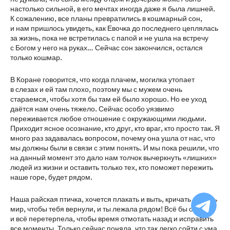
настолько сильной, в его мечтах иногда даже я была лишней.
К сожалению, все планы превратились в кошмарный сон,
и нам пришлось увидеть, как Евочка до последнего цеплялась
за жизнь, пока не встретилась с папой и не ушла на встречу
с Богом у него на руках… Сейчас сон закончился, остался
только кошмар.
В Коране говорится, что когда плачем, могилка утопает
в слезах и ей там плохо, поэтому мы с мужем очень
стараемся, чтобы хотя бы там ей было хорошо. Но ее уход
даётся нам очень тяжело. Сейчас особо уязвимо
переживается любое отношение с окружающими людьми.
Приходит ясное осознание, кто друг, кто враг, кто просто так. Я
много раз задавалась вопросом, почему она ушла от нас, что
мы должны были в связи с этим понять. И мы пока решили, что
на данный момент это дало нам толчок вычеркнуть «лишних»
людей из жизни и оставить только тех, кто поможет пережить
наше горе, будет рядом.
Ча
Наша райская птичка, хочется плакать и выть, кричать на весь
бо
мир, чтобы тебя вернули, и ты лежала рядом! Всё бы отдала
Ф
и всё перетерпела, чтобы время отмотать назад и исправить
все моменты. Только сейчас поняла, что так легко сойти с ума.