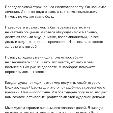
Преодолев свой страх, пошла к психотерапевту. Он назначил
лечение. И только тогда я смогла как-то «заземлиться».
Никому не желаю такую боль.
Наверное, я и сама смогла бы пережить все, но мне
не хватало общения. Я хотела обсуждать мою малышку,
делиться своими ощущениями, воспоминаниями, но все
делали вид, что ничего не произошло. И я оказалась просто
заперта внутри себя.
Потому к людям у меня одна только просьба —
не стесняйтесь спрашивать, что чувствуют мать и отец,
больнее вы им уже не сделаете. А наоборот, поможете
пережить момент вместе.
Каждая душа приходит в этот мир получить какой-то урок.
Видимо, нашей Евочке для этого понадобилось совсем мало
времени. Нам — побольше. И я благодарна богу за то, что дал
нам возможность побыть родителями этой чудесной девочки.
Мы с мужем строили очень много планов с дочей. Я никогда
не думала, что связь между отцом и дочерью может быть