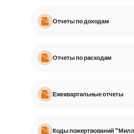
Отчеты по доходам
Доход декабрь 2025
Отчеты по расходам
Расход декабрь 2025
Доход ноябрь 2025
Ежеквартальные отчеты
Отчёт за январь - март
Сводка расходов декаб
Доход октябрь 2025
Коды пожертвований "Милли