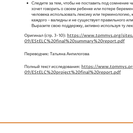
Следите за тем, чтобы не поставить под сомнение чь
хочет говорить о своем ребенке или потере беремен
человека использовать лексику или терминологию, 
каждого – валидны и не существует правильного ил
Выразите свою поддержку, активно используя ту лек
Оригинал (стр. 3-10):
https://www.tommys.org/sites/
09/EStELC%20final%20summary%20report.pdf
Переводчик: Татьяна Анпилогова
Полный текст исследования:
https://www.tommys.org/
09/EStELC%20project%20final%20report.pdf