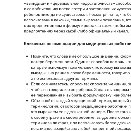
«выкидыш» и «цервикальная недостаточность» способс
и самобичеванию после потери и заставляли их чувствов
ребенок никогда не существовал. Несмотря на то, что
использования лексики, семьи выразили пожелание, ч
к их предпочтениям в формулировках, а также чтобы и
предпочтениях через какой-либо официальный канал.
Ключевые рекомендации для медицинских работн
Помните, что слова имеют большое значение: форм
потери беременности. Один из способов помочь - эт
которые использует сам человек, которому вы ока
выкидыш на раннем сроке беременности, говорит о
а не использовать другие термины.
Если сомневаетесь, спросите: спросите женщину, за
чтобы вы говорили о ее ребенке. Задавать вопросы 
ее переживания и выбрать формулировку, наиболее 
Объясняйте каждый медицинский термин, который 
терминология, от которой медицинские работники пр
что выражаем ее в деликатной манере. После того к
о своей утрате и о своем ребенке, вы должны обяз
терминов или фраз, или использовать более делик
негативное воздействие любой неприятной лексики