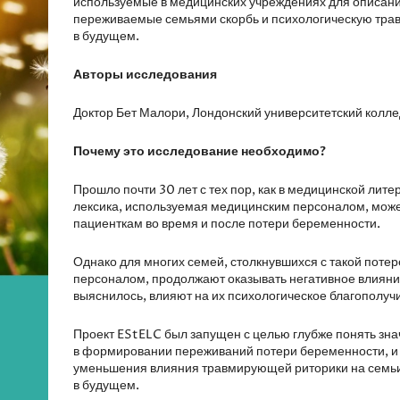
используемые в медицинских учреждениях для описания
переживаемые семьями скорбь и психологическую травм
в будущем.
Авторы исследования
Доктор Бет Малори, Лондонский университетский колл
Почему это исследование необходимо?
Прошло почти 30 лет с тех пор, как в медицинской лит
лексика, используемая медицинским персоналом, може
пациенткам во время и после потери беременности.
Однако для многих семей, столкнувшихся с такой пот
персоналом, продолжают оказывать негативное влияние 
выяснилось, влияют на их психологическое благополуч
Проект EStELC был запущен с целью глубже понять зна
в формировании переживаний потери беременности, и 
уменьшения влияния травмирующей риторики на семьи,
в будущем.