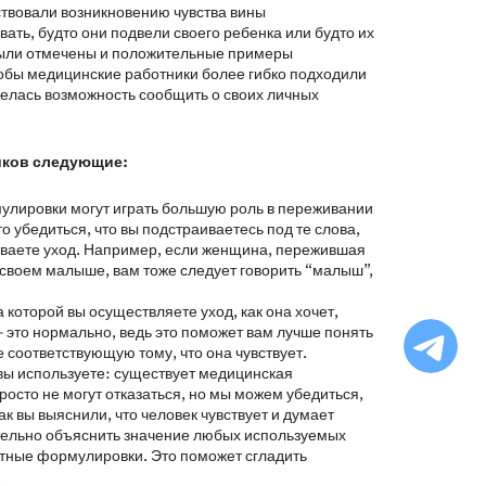
твовали возникновению чувства вины
ать, будто они подвели своего ребенка или будто их
 были отмечены и положительные примеры
тобы медицинские работники более гибко подходили
мелась возможность сообщить о своих личных
иков следующие:
улировки могут играть большую роль в переживании
о убедиться, что вы подстраиваетесь под те слова,
зываете уход. Например, если женщина, пережившая
 своем малыше, вам тоже следует говорить “малыш”,
 которой вы осуществляете уход, как она хочет,
Ча
– это нормально, ведь это поможет вам лучше понять
бо
соответствующую тому, что она чувствует.
Ф
вы используете: существует медицинская
осто не могут отказаться, но мы можем убедиться,
ак вы выяснили, что человек чувствует и думает
ательно объяснить значение любых используемых
атные формулировки. Это поможет сгладить
.