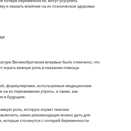
 потери беременности, могут усугубить
у и оказать влияние на их психическое здоровье
едж
ературе Великобритании впервые было отмечено, что
т играть важную роль в оказании помощи
ерей, формулировки, используемые медицинским
на их переживание утраты, а также, как
ие в будущем.
чимую роль, которую играет лексика
выяснить, какие рекомендации можно дать для
 которые столкнутся с потерей беременности