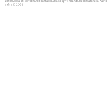
использовании материалов сайта ссылка на lightinhands.ru обязательна.
Карта
сайта
© 2026