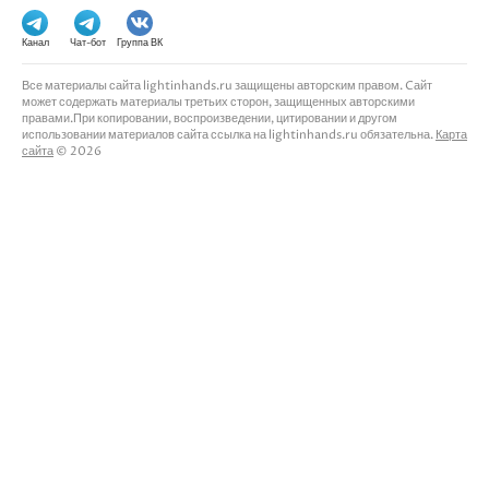
Канал
Чат-бот
Группа ВК
Все материалы сайта lightinhands.ru защищены авторским правом. Cайт
может содержать материалы третьих сторон, защищенных авторскими
правами.При копировании, воспроизведении, цитировании и другом
использовании материалов сайта ссылка на lightinhands.ru обязательна.
Карта
сайта
© 2026