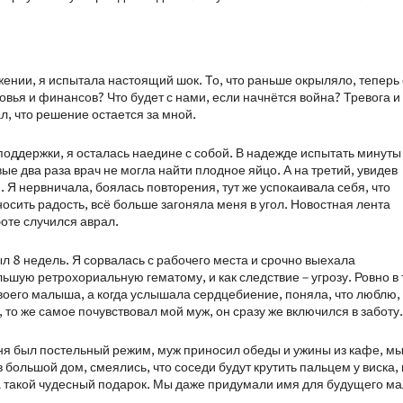
ожении, я испытала настоящий шок. То, что раньше окрыляло, теперь
ровья и финансов? Что будет с нами, если начнётся война? Тревога и
л, что решение остается за мной.
 поддержки, я осталась наедине с собой. В надежде испытать минуты
ые два раза врач не могла найти плодное яйцо. А на третий, увидев
и. Я нервничала, боялась повторения, тут же успокаивала себя, что
осить радость, всё больше загоняла меня в угол. Новостная лента
боте случился аврал.
был 8 недель. Я сорвалась с рабочего места и срочно выехала
шую ретрохориальную гематому, и как следствие – угрозу. Ровно в 
своего малыша, а когда услышала сердцебиение, поняла, что люблю, 
 то же самое почувствовал мой муж, он сразу же включился в заботу.
ня был постельный режим, муж приносил обеды и ужины из кафе, м
большой дом, смеялись, что соседи будут крутить пальцем у виска, 
а такой чудесный подарок. Мы даже придумали имя для будущего м