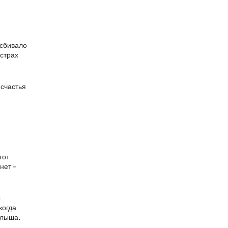
 сбивало
 страх
 счастья
тот
нет –
ы
когда
алыша.