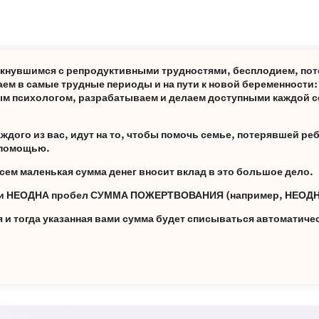
лкнувшимся с репродуктивными трудностями, бесплодием, пот
ем в самые трудные периоды и на пути к новой беременности
м психологом, разрабатываем и делаем доступными каждой с
дого из вас, идут на то, чтобы помочь семье, потерявшей реб
а помощью.
сем маленькая сумма денег вносит вклад в это большое дело.
ами НЕОДНА пробел СУММА ПОЖЕРТВОВАНИЯ (например, НЕОДН
и тогда указанная вами сумма будет списываться автоматиче