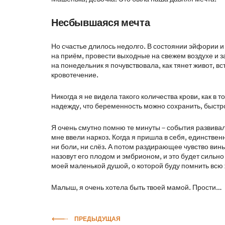
Несбывшаяся мечта
Но счастье длилось недолго. В состоянии эйфории и
на приём, провести выходные на свежем воздухе и з
на понедельник я почувствовала, как тянет живот, в
кровотечение.
Никогда я не видела такого количества крови, как в
надежду, что беременность можно сохранить, быстро
Я очень смутно помню те минуты – события развивал
мне ввели наркоз. Когда я пришла в себя, единственн
ни боли, ни слёз. А потом раздирающее чувство вин
назовут его плодом и эмбрионом, и это будет сильн
моей маленькой душой, о которой буду помнить всю 
Малыш, я очень хотела быть твоей мамой. Прости…
ПРЕДЫДУЩАЯ