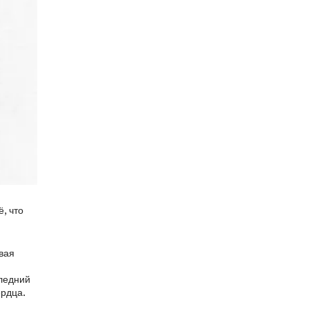
, что
овая
следний
ердца.