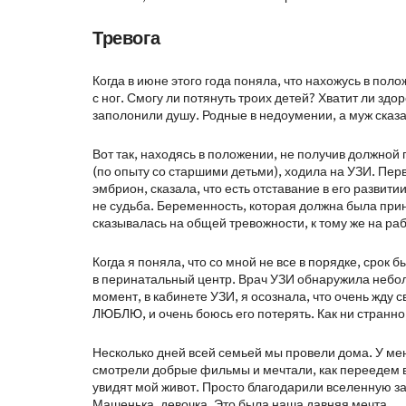
Тревога
Когда в июне этого года поняла, что нахожусь в пол
с ног. Смогу ли потянуть троих детей? Хватит ли здо
заполонили душу. Родные в недоумении, а муж сказа
Вот так, находясь в положении, не получив должной
(по опыту со старшими детьми), ходила на УЗИ. Перв
эмбрион, сказала, что есть отставание в его развити
не судьба. Беременность, которая должна была прин
сказывалась на общей тревожности, к тому же на ра
Когда я поняла, что со мной не все в порядке, срок 
в перинатальный центр. Врач УЗИ обнаружила неболь
момент, в кабинете УЗИ, я осознала, что очень жду 
ЛЮБЛЮ, и очень боюсь его потерять. Как ни странно,
Несколько дней всей семьей мы провели дома. У ме
смотрели добрые фильмы и мечтали, как переедем в 
увидят мой живот. Просто благодарили вселенную з
Машенька, девочка. Это была наша давняя мечта.