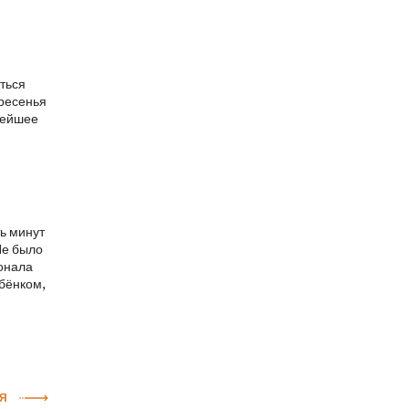
аться
кресенья
ьнейшее
ь минут
Не было
сонала
ебёнком,
Я