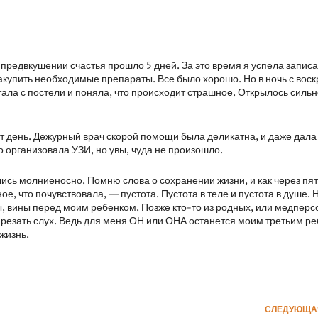
 предвкушении счастья прошло 5 дней. За это время я успела запис
акупить необходимые препараты. Все было хорошо. Но в ночь с вос
стала с постели и поняла, что происходит страшное. Открылось сил
 тот день. Дежурный врач скорой помощи была деликатна, и даже дала
 организовала УЗИ, но увы, чуда не произошло.
ись молниеносно. Помню слова о сохранении жизни, и как через пят
ое, что почувствовала, — пустота. Пустота в теле и пустота в душе. 
ы, вины перед моим ребенком. Позже кто-то из родных, или медпер
о резать слух. Ведь для меня ОН или ОНА останется моим третьим р
жизнь.
СЛЕДУЮЩА