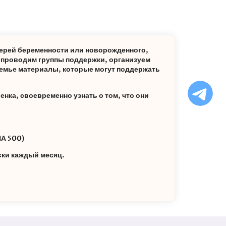
ерей беременности или новорожденного,
: проводим группы поддержки, организуем
емье материалы, которые могут поддержать
Ча
бо
енка, своевременно узнать о том, что они
Ф
А 500)
ски каждый месяц.