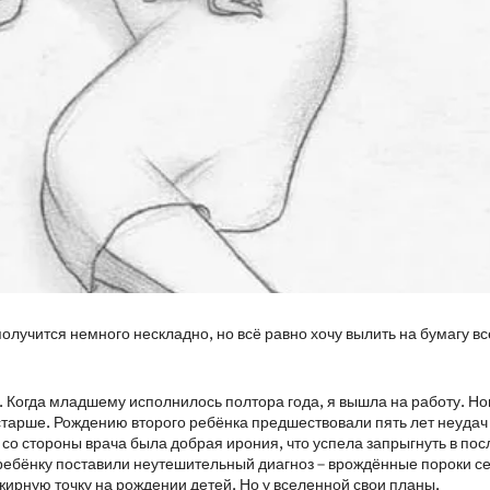
лучится немного нескладно, но всё равно хочу вылить на бумагу всё
к. Когда младшему исполнилось полтора года, я вышла на работу. Н
 старше. Рождению второго ребёнка предшествовали пять лет неудач
, со стороны врача была добрая ирония, что успела запрыгнуть в по
 ребёнку поставили неутешительный диагноз – врождённые пороки с
жирную точку на рождении детей. Но у вселенной свои планы.