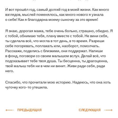
И вот прошёл год, самый долгий год в моей жизни. Как много
взглядов, мыслей поменялось, как много нового я узнала
о себе! Как я благодарна моему сыночку за это время!
Я знаю, дорогая мама, тебе очень больно, страшно, обидно. Я
с тобой, обнимаю тебя, плачу вместе с тобой. Не вини себя,
ты сделала всё, что могла в тот день, в то время. Разреши
себе погоревать, поплакать или, наоборот, помолчать.
Расскажи, поделись с близкими, они поддержат. Напиши
в фонд, поговори со своим малышом вслух. Делай всё, что
подсказывает тебе твоя душа. Ты бесценна, ты драгоценна,
твой малыш тебя ни в чем ни винит. Живи ради себя, ради
него.
Спасибо, что прочитали мою историю. Надеюсь, что она хоть
чуточку кого-то утешила.
ПРЕДЫДУЩАЯ
СЛЕДУЮЩАЯ