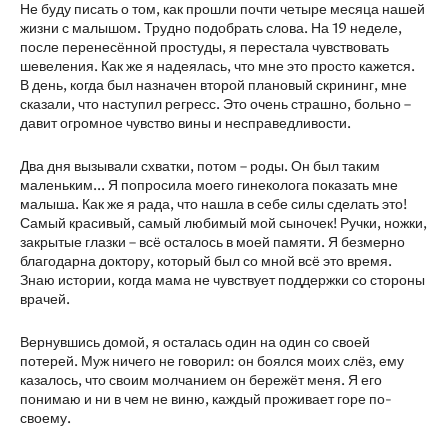
Не буду писать о том, как прошли почти четыре месяца нашей
жизни с малышом. Трудно подобрать слова. На 19 неделе,
после перенесённой простуды, я перестала чувствовать
шевеления. Как же я надеялась, что мне это просто кажется.
В день, когда был назначен второй плановый скрининг, мне
сказали, что наступил регресс. Это очень страшно, больно –
давит огромное чувство вины и несправедливости.
Два дня вызывали схватки, потом – роды. Он был таким
маленьким... Я попросила моего гинеколога показать мне
малыша. Как же я рада, что нашла в себе силы сделать это!
Самый красивый, самый любимый мой сыночек! Ручки, ножки,
закрытые глазки – всё осталось в моей памяти. Я безмерно
благодарна доктору, который был со мной всё это время.
Знаю истории, когда мама не чувствует поддержки со стороны
врачей.
Вернувшись домой, я осталась один на один со своей
потерей. Муж ничего не говорил: он боялся моих слёз, ему
казалось, что своим молчанием он бережёт меня. Я его
понимаю и ни в чем не виню, каждый проживает горе по-
своему.