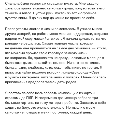
Сначала были темнота и страшная пустота. Мне ужасно
хотелось прижать своего сыночка к груди, почувствовать его
тяжесть и тепло. Пустые руки, пустой живот и огромное
чувство вины. Я до сих пор до конца не простила себя.
После утраты многое в жизни поменялось. Я узнала много
других историй, на работе меня многие поддержали, ведь все
видели мой округлившийся живот. Я начала делать то, на что
раньше не решалась. Самая главная мысль, которая
не давала мне провалиться на самое дно отчаяния, -- это то,
что мой сын прожил свою короткую земную жизнь
не напрасно. Да, пришло это не сразу, несколько месяцев я
была как в дымке, в какой-то пелене. Ничего не хотелось,
была апатия, слабость, хотелось, чтобы никто не трогал. Я
пыталась найти похожие истории, узнала о фонде «Свет
в руках» в интернете, читала книги о потерях. Очень боялась
приближения предполагаемой даты родов.
Я поставила себе цель собрать композицию из картин
стразами до ПДР. И впервые за два месяца собрала три
большие картины на тему матери и ребенка. Заставила себя
ходить на йогу, это очень отвлекало. Но мысли о моем
сыночке не покидали меня постоянно, каждый день.