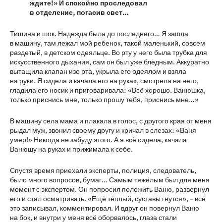
ждите!» И спокойно проследовал
в отделение, погасив свет…
Тишина и шок. Надежда была до последнего… Я зашла
в машину, там лежал мой ребенок, такой маленький, совсем
раздетый, в детском одеяльце. Во рту у него была трубка для
искусственного дыхания, сам он был уже бледным. Аккуратно
вытащила клапан изо рта, укрыла его одеялом и взяла
на руки. Я сидела и качала его на руках, смотрела на него,
гладила его носик и приговаривала: «Всё хорошо. Ванюшка,
только приснись мне, только прошу тебя, приснись мне…»
В машину села мама и плакала в голос, с другого края от меня
рыдал муж, звонил своему другу и кричал в слезах: «Ваня
умер!» Никогда не забуду этого. А я всё сидела, качала
Ванюшу на руках и прижимала к себе.
Спустя время приехали эксперты, полиция, следователь,
было много вопросов, бумаг… Самым тяжёлым был для меня
момент с экспертом. Он попросил положить Ваню, развернул
его и стал осматривать. «Ещё тёплый, суставы гнутся», – всё
это записывал, комментировал. И вдруг он повернул Ваню
на бок, и внутри у меня всё оборвалось, глаза стали