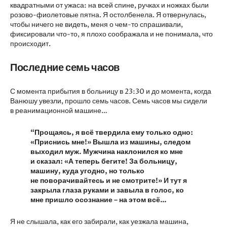
квадратными от ужаса: на всей спине, ручках и ножках были
розово-фиолетовые пятна. Я остолбенела. Я отвернулась,
чтобы ничего не видеть, меня о чем-то спрашивали,
фиксировали что-то, я плохо соображала и не понимала, что
происходит.
Последние семь часов
С момента прибытия в больницу в 23:30 и до момента, когда
Ванюшу увезли, прошло семь часов. Семь часов мы сидели
в реанимационной машине…
“Прощаясь, я всё твердила ему только одно:
«Приснись мне!» Вышла из машины, следом
выходил муж. Мужчина наклонился ко мне
и сказал: «А теперь бегите! За больницу,
машину, куда угодно, но только
не поворачивайтесь и не смотрите!» И тут я
закрыла глаза руками и завыла в голос, ко
мне пришло осознание – на этом всё…
Я не слышала, как его забирали, как уезжала машина,