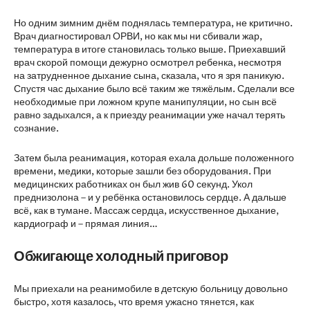
Но одним зимним днём поднялась температура, не критично.
Врач диагностировал ОРВИ, но как мы ни сбивали жар,
температура в итоге становилась только выше. Приехавший
врач скорой помощи дежурно осмотрел ребенка, несмотря
на затрудненное дыхание сына, сказала, что я зря паникую.
Спустя час дыхание было всё таким же тяжёлым. Сделали все
необходимые при ложном крупе манипуляции, но сын всё
равно задыхался, а к приезду реанимации уже начал терять
сознание.
Затем была реанимация, которая ехала дольше положенного
времени, медики, которые зашли без оборудования. При
медицинских работниках он был жив 60 секунд. Укол
преднизолона – и у ребёнка остановилось сердце. А дальше
всё, как в тумане. Массаж сердца, искусственное дыхание,
кардиограф и – прямая линия…
Обжигающе холодный приговор
Мы приехали на реанимобиле в детскую больницу довольно
быстро, хотя казалось, что время ужасно тянется, как