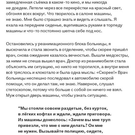
замедленная съёмка в каком-то кино, и мы никогда
не доедем. Летели через все перекрёстки на красный свет,
обгоняя всех вокруг. Что творилось в салоне машины,
не знаю. Мне было страшно знать и видеть и слышать. Я
ехала на переднем сиденье, вцепившись руками в торпеду
машины и что-то постоянно шепча себе под нос.
Остановились у реанимационного блока больницы, я
выскочила и стала звонить в отделение, чтобы скорее пришёл
врач, снова ожидание казалось вечностью. Вышли медсестры,
за ними не спеша вышел врач. Доктор из реанимобиля стала
объяснять им ситуацию, но никто не торопился, а внутри меня
всё тряслось и клокотало и была одна мысль: «Скорее!» Врач
больницы неспешно последовал к автомобилю скорой
помощи, что он делал там, не знаю. Наверное, слушал
стетоскопом, потому что больше с собой он ничего не взял.
Муж открыл дверь машины, чтобы узнать ситуацию.
“Мы стояли совсем раздетые, без курток,
в лёгких кофтах и ждали, ждали приговора.
Из машины донеслось: «Зачем вы мне труп
привезли, что мне с ним делать? Он мне
не нужен. Вызывайте полицию, сидите,