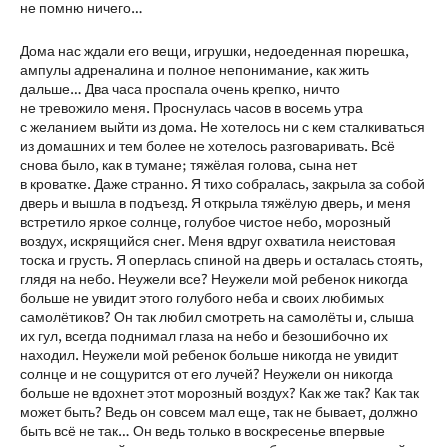
не помню ничего…
Дома нас ждали его вещи, игрушки, недоеденная пюрешка,
ампулы адреналина и полное непонимание, как жить
дальше… Два часа проспала очень крепко, ничто
не тревожило меня. Проснулась часов в восемь утра
с желанием выйти из дома. Не хотелось ни с кем сталкиваться
из домашних и тем более не хотелось разговаривать. Всё
снова было, как в тумане; тяжёлая голова, сына нет
в кроватке. Даже странно. Я тихо собралась, закрыла за собой
дверь и вышла в подъезд. Я открыла тяжёлую дверь, и меня
встретило яркое солнце, голубое чистое небо, морозный
воздух, искрящийся снег. Меня вдруг охватила неистовая
тоска и грусть. Я оперлась спиной на дверь и осталась стоять,
глядя на небо. Неужели все? Неужели мой ребенок никогда
больше не увидит этого голубого неба и своих любимых
самолётиков? Он так любил смотреть на самолёты и, слыша
их гул, всегда поднимал глаза на небо и безошибочно их
находил. Неужели мой ребенок больше никогда не увидит
солнце и не сощурится от его лучей? Неужели он никогда
больше не вдохнет этот морозный воздух? Как же так? Как так
может быть? Ведь он совсем мал еще, так не бывает, должно
быть всё не так… Он ведь только в воскресенье впервые