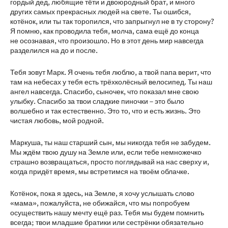
гордый дед, любящие тёти и двоюродный брат, и много
других самых прекрасных людей на свете. Ты ошибся,
котёнок, или ты так торопился, что запрыгнул не в ту сторону?
Я помню, как проводила тебя, молча, сама ещё до конца
не осознавая, что произошло. Но в этот день мир навсегда
разделился на до и после.
Тебя зовут Марк. Я очень тебя люблю, а твой папа верит, что
там на небесах у тебя есть трёхколёсный велосипед. Ты наш
ангел навсегда. Спасибо, сыночек, что показал мне свою
улыбку. Спасибо за твои сладкие пиночки – это было
волшебно и так естественно. Это то, что и есть жизнь. Это
чистая любовь, мой родной.
Маркуша, ты наш старший сын, мы никогда тебя не забудем.
Мы ждём твою душу на Земле или, если тебе немножечко
страшно возвращаться, просто поглядывай на нас сверху и,
когда придёт время, мы встретимся на твоём облачке.
Котёнок, пока я здесь, на Земле, я хочу услышать слово
«мама», пожалуйста, не обижайся, что мы попробуем
осуществить нашу мечту ещё раз. Тебя мы будем помнить
всегда; твои младшие братики или сестрёнки обязательно