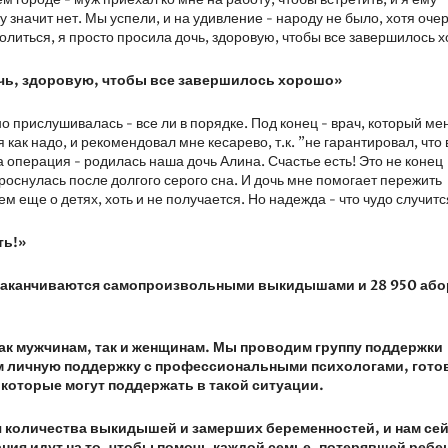
 значит нет. Мы успели, и на удивление - народу не было, хотя оче
молиться, я просто просила дочь, здоровую, чтобы все завершилось 
очь, здоровую, чтобы все завершилось хорошо»
о прислушивалась - все ли в порядке. Под конец - врач, который ме
как надо, и рекомендовал мне кесарево, т.к. "не гарантировал, что 
 операция - родилась наша дочь Алина. Счастье есть! Это не конец
проснулась после долгого серого сна. И дочь мне помогает пережить
 еще о детях, хоть и не получается. Но надежда - что чудо случится
ть!»
ей заканчиваются самопроизвольными выкидышами и 28 950 аб
ак мужчинам, так и женщинам. Мы проводим группу поддержки
ем личную поддержку с профессиональными психологами, гото
которые могут поддержать в такой ситуации.
 количества выкидышей и замерших беременностей, и нам се
ия идут на то, чтобы помочь каждой семье, потерявшей ребен