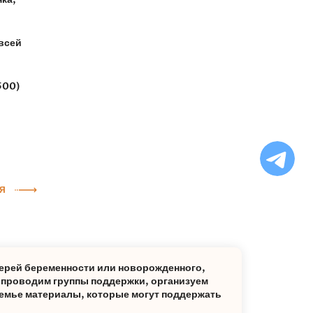
 всей
500)
Ча
бо
Ф
Я
ерей беременности или новорожденного,
: проводим группы поддержки, организуем
емье материалы, которые могут поддержать