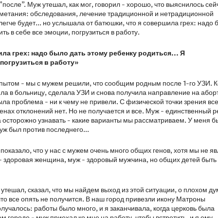
"после". Муж утешал, как мог, говорил - хорошо, что выяснилось сей
ои метания: обследования, лечение традиционной и нетрадиционной
 легче будет... но услышала от батюшки, что я совершила грех: надо 
ть в себе все эмоции, погрузиться в работу.
а грех: надо было дать этому ребенку родиться... Я
 погрузиться в работу»
пытом - мы с мужем решили, что сообщим родным после 1-го УЗИ. 
ила в больницу, сделала УЗИ и снова получила направление на абор
ыла проблема - ни к чему не привели. С физической точки зрения вс
 генах отклонений нет. Но не получается и все. Муж - единственный 
а осторожно узнавать - какие варианты мы рассматриваем. У меня б
муж был против последнего...
оказало, что у нас с мужем очень много общих генов, хотя мы не я
 - здоровая женщина, муж - здоровый мужчина, но общих детей быть
 утешал, сказал, что мы найдем выход из этой ситуации, о плохом ду
что все опять не получится. В наш город привезли икону Матроны
получалось: работы было много, и я заканчивала, когда церковь была
ем городе - муж приехал ко мне на работу, чтобы встретить, и я ему