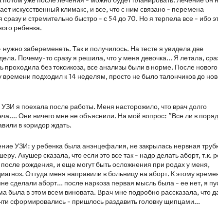
 а потом уже после лечения - можно будет планировать. Лечение он 
ает искусственный климакс, и все, что с ним связано - перемена
сразу и стремительно быстро - с 54 до 70. Но я терпела все - ибо э
ного ребенка.
- нужно забеременеть. Так и получилось. На тесте я увидела две
ла. Почему-то сразу я решила, что у меня девочка... Я летала, сра
проходила без токсикоза, все анализы были в норме. После нового
у времени подходил к 14 неделям, просто не было талончиков до нов
 УЗИ я поехала после работы. Меня насторожило, что врач долго
ча.... Они ничего мне не объяснили. На мой вопрос: "Все ли в поря
тавили в коридор ждать.
чение УЗИ: у ребенка была анэнцефалия, не закрылась нервная трубк
еру. Акушер сказала, что если это все так - надо делать аборт, т.к. 
ю после рождения, и еще могут быть осложнения при родах у меня,
диагноз. Оттуда меня направили в больницу на аборт. К этому време
е сделали аборт... после наркоза первая мысль была - ее нет, я пус
а была в этом всем виновата. Врач мне подробно рассказала, что да
 почти сформировались - пришлось раздавить головку щипцами...