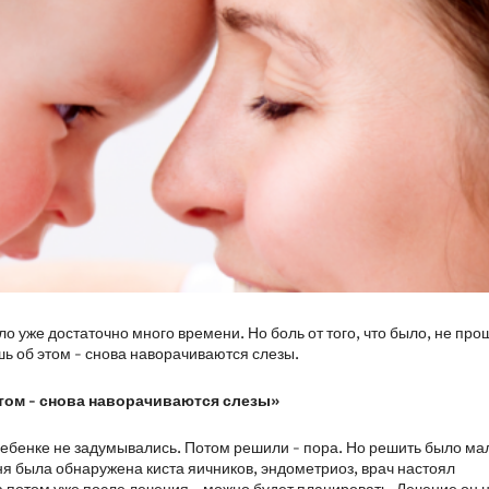
 уже достаточно много времени. Но боль от того, что было, не прош
ь об этом - снова наворачиваются слезы.
том - снова наворачиваются слезы»
 ребенке не задумывались. Потом решили - пора. Но решить было ма
ня была обнаружена киста яичников, эндометриоз, врач настоял