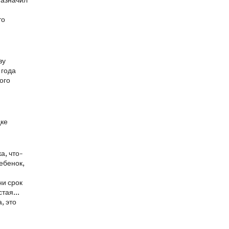
назначил
то
зу
 года
ого
дке
а, что-
ребенок,
ни срок
тая...
, это