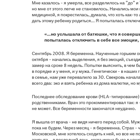
Мне казалось - я умерла, все разделилось на "до" и 
но мне от этого легче не становилось. Начались м
медициной, я покрестилась, думала, что хоть как-то
дать этому ребенку родиться... Я попыталась отключи
«…но услышала от батюшки, что я совершил
попыталась отключить в себе все эмоции,
Сентябрь 2008. Я беременна. Наученные горьким о
октября - начались выделения, я без эмоций, съезд
замер на сроке 8 недель. Попытки выяснить, в чем б
в порядке и у меня, и у мужа. Генетически - в наших
в семье, нам уже перевалило за 30. Свекровь начал
всего два: эко и взять ребенка из дома малютки, но 
Последнее обследование крови (HLA-типирование) п
родственниками. Врач это прокомментировал так: я
не может. Все беременности закончатся неудачно.
Я вышла от врача - не видя ничего перед собой. Муж
пока не будем. Через месяц - я беременна. Страх - 
Московской, мне хотелось сходить к ней, но все не 
закрыта... в последний день, когда икона была в наш