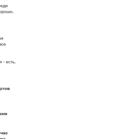
реди
хорошо.
ня
все
 - есть.
ортов
вим
йчас
ка,