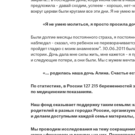
предложила - давай сходим, успеем - хорошо, нет-ну
вокруг церкви были кругами все эти дни. Я не умею 
«Я не умею молиться, я просто просила д
Были долгие месяцы постоянного страха, я постоянн
наблюдал - сказал, что ребенок не переворачивается 
пройдет гладко с моим анамнезом". 30.06.2011 была
истории. Дочь дала мне силы жить, мне кажется - я 
и следующие потери, а они были. Мы с мужем мечтаем
«… родилась наша дочь Алина. Счастье ес
По статистике, в России 127 215 беременност
по медицинским показаниям.
Наш фонд оказывает поддержку таким семьям: к
родителей в разных городах России, организу
и делаем доступными каждой семье материалы, 
Мы проводим исследования на тему сокращения
нужны финансовые ресурсы на них. Пожертвован