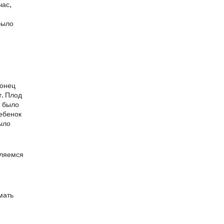
час,
было
Конец
т. Плод
е было
ребенок
ыло
вляемся
мать