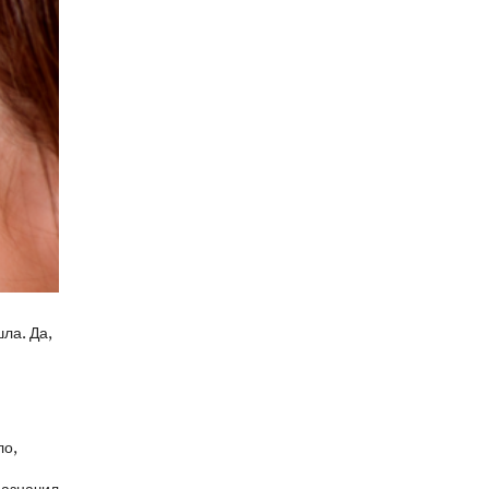
ла. Да,
ло,