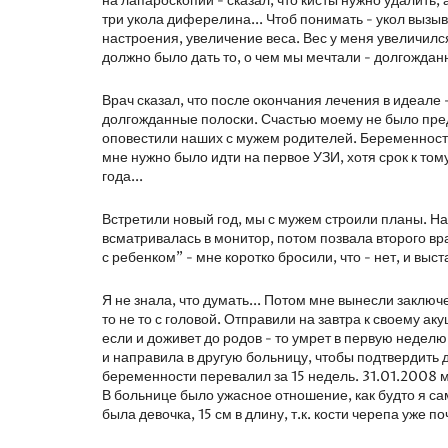
на лапароскопии - сказал, что кисты нужно удалить,
три укола диферелина... Чтоб понимать - укол вызыв
настроения, увеличение веса. Вес у меня увеличился 
должно было дать то, о чем мы мечтали - долгождан
Врач сказал, что после окончания лечения в идеале 
долгожданные полоски. Счастью моему не было преде
оповестили наших с мужем родителей. Беременность 
мне нужно было идти на первое УЗИ, хотя срок к том
года...
Встретили новый год, мы с мужем строили планы. На
всматривалась в монитор, потом позвала второго вра
с ребенком" - мне коротко бросили, что - нет, и выс
Я не знала, что думать... Потом мне вынесли заклю
то не то с головой. Отправили на завтра к своему акуш
если и доживет до родов - то умрет в первую недел
и направила в другую больницу, чтобы подтвердить 
беременности перевалил за 15 недель. 31.01.2008 мн
В больнице было ужасное отношение, как будто я сам
была девочка, 15 см в длину, т.к. кости черепа уже