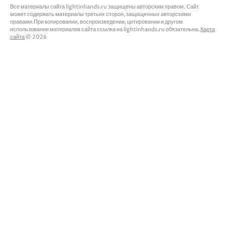
Все материалы сайта lightinhands.ru защищены авторским правом. Cайт
может содержать материалы третьих сторон, защищенных авторскими
правами.При копировании, воспроизведении, цитировании и другом
использовании материалов сайта ссылка на lightinhands.ru обязательна.
Карта
сайта
© 2026