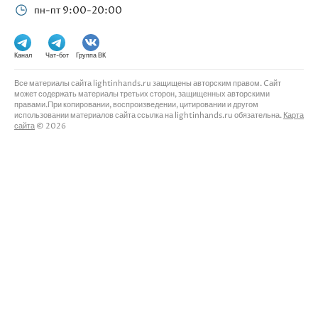
пн-пт 9:00-20:00
Канал
Чат-бот
Группа ВК
Все материалы сайта lightinhands.ru защищены авторским правом. Cайт
может содержать материалы третьих сторон, защищенных авторскими
правами.При копировании, воспроизведении, цитировании и другом
использовании материалов сайта ссылка на lightinhands.ru обязательна.
Карта
сайта
© 2026