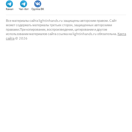
Канал
Чат-бот
Группа ВК
Все материалы сайта lightinhands.ru защищены авторским правом. Cайт
может содержать материалы третьих сторон, защищенных авторскими
правами.При копировании, воспроизведении, цитировании и другом
использовании материалов сайта ссылка на lightinhands.ru обязательна.
Карта
сайта
© 2026