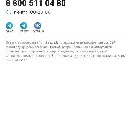
8 800 511 04 80
пн-пт 9:00-20:00
Канал
Чат-бот
Группа ВК
Все материалы сайта lightinhands.ru защищены авторским правом. Cайт
может содержать материалы третьих сторон, защищенных авторскими
правами.При копировании, воспроизведении, цитировании и другом
использовании материалов сайта ссылка на lightinhands.ru обязательна.
Карта
сайта
© 2026