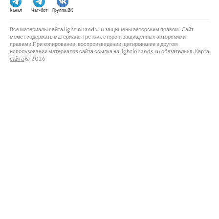
Канал
Чат-бот
Группа ВК
Все материалы сайта lightinhands.ru защищены авторским правом. Cайт
может содержать материалы третьих сторон, защищенных авторскими
правами.При копировании, воспроизведении, цитировании и другом
использовании материалов сайта ссылка на lightinhands.ru обязательна.
Карта
сайта
© 2026