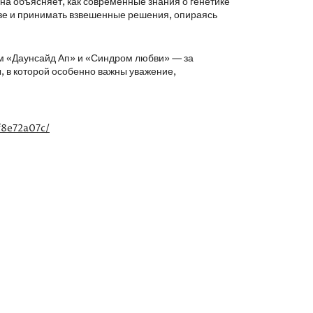
на объясняет, как современные знания о генетике
зе и принимать взвешенные решения, опираясь
 «Даунсайд Ап» и «Синдром любви» — за
, в которой особенно важны уважение,
f8e72a07c/