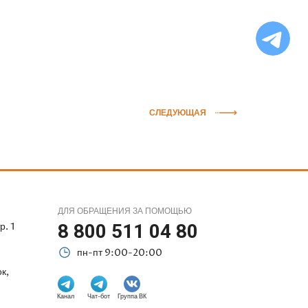
Ча
бо
Ф
СЛЕДУЮЩАЯ
ДЛЯ ОБРАЩЕНИЯ ЗА ПОМОЩЬЮ
р. 1
8 800 511 04 80
пн-пт 9:00-20:00
к,
Канал
Чат-бот
Группа ВК