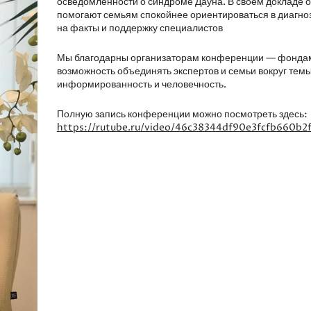
осведомлённости о синдроме Дауна. В своём докладе о
помогают семьям спокойнее ориентироваться в диагно
на факты и поддержку специалистов
Мы благодарны организаторам конференции — фондам
возможность объединять экспертов и семьи вокруг темы
информированность и человечность.
Полную запись конференции можно посмотреть здесь:
https://rutube.ru/video/46c38344df90e3fcfb660b2