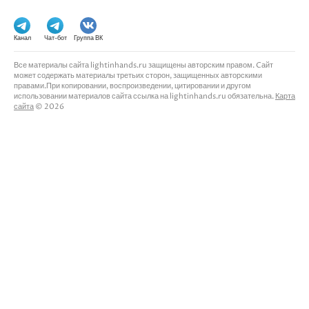
Канал
Чат-бот
Группа ВК
Все материалы сайта lightinhands.ru защищены авторским правом. Cайт
может содержать материалы третьих сторон, защищенных авторскими
правами.При копировании, воспроизведении, цитировании и другом
использовании материалов сайта ссылка на lightinhands.ru обязательна.
Карта
сайта
© 2026