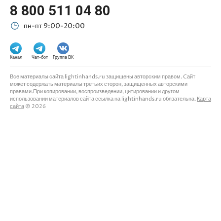
8 800 511 04 80
пн-пт 9:00-20:00
Канал
Чат-бот
Группа ВК
Все материалы сайта lightinhands.ru защищены авторским правом. Cайт
может содержать материалы третьих сторон, защищенных авторскими
правами.При копировании, воспроизведении, цитировании и другом
использовании материалов сайта ссылка на lightinhands.ru обязательна.
Карта
сайта
© 2026