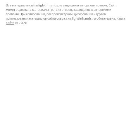
Все материалы сайта lightinhands.ru защищены авторским правом. Cайт
может содержать материалы третьих сторон, защищенных авторскими
правами.При копировании, воспроизведении, цитировании и другом
использовании материалов сайта ссылка на lightinhands.ru обязательна.
Карта
сайта
© 2026