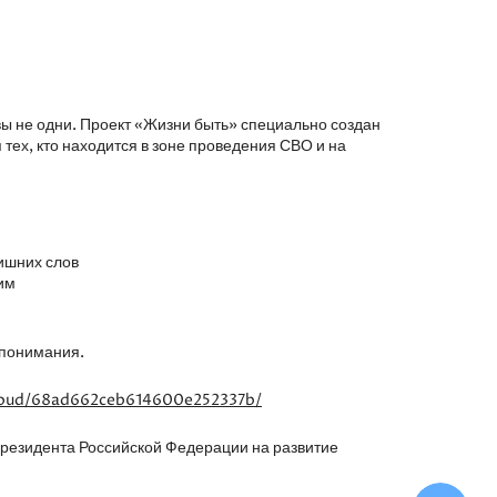
вы не одни. Проект «Жизни быть» специально создан
 тех, кто находится в зоне проведения СВО и на
ишних слов
им
 понимания.
cloud/68ad662ceb614600e252337b/
Президента Российской Федерации на развитие
Ча