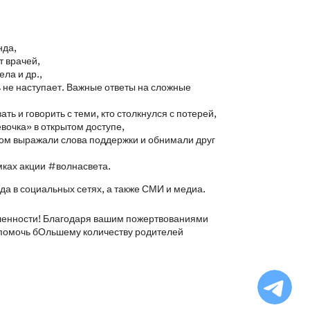
нда,
 врачей,
ла и др.,
 не наступает. Важные ответы на сложные
ть и говорить с теми, кто столкнулся с потерей,
вочка» в открытом доступе,
м выражали слова поддержки и обнимали друг
мках акции #волнасвета.
а в социальных сетях, а также СМИ и медиа.
мленности! Благодаря вашим пожертвованиями
помочь бОльшему количеству родителей
Ча
бо
Ф