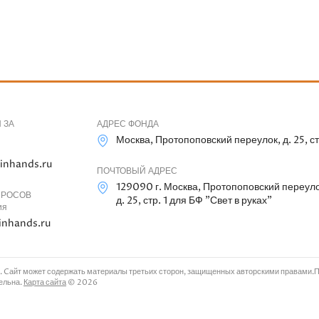
 ЗА
АДРЕС ФОНДА
Москва, Протопоповский переулок, д. 25, ст
inhands.ru
ПОЧТОВЫЙ АДРЕС
129090 г. Москва, Протопоповский переуло
ПРОСОВ
д. 25, стр. 1 для БФ "Свет в руках"
ия
inhands.ru
. Cайт может содержать материалы третьих сторон, защищенных авторскими правами.Пр
тельна.
Карта сайта
© 2026