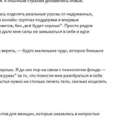
я. К обычным страхам добавились новые.
ась отделять реальные угрозы от надуманных,
На онлайн-группах поддержки я впервые
оветов, без „всё будет хорошо“. Просто рядом
то дало мне силы не замыкаться в себе и идти
а верить, — будто маленькое чудо, которое боишься
орошо. Я до сих пор на связи с психологом фонда —
в руках“ за то, что помогли мне разобраться в себе
астья нужно не столько лечить тело, сколько исцелить
нтов для женщин, которые оказались в непростых