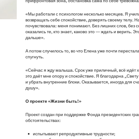
прифронтовая зона, обстановка сама по себе тревожна
«Мы работали с психологом несколько месяцев. Я учил
возвращать себе спокойствие, доверять своему телу. 
почувствовала: меня понимают. Без лишних слов, без с
оказались те, кто знает, каково это — ждать и верить. Э
дальше».
А потом случилось то, во что Елена уже почти перестал
спугнуть.
«Сейчас я жду малыша. Срок уже приличный, всё идёт х
это даёт мне опору и спокойствие. Я благодарна „Свету 
и убрать внутренние блоки. Оказывается, иногда для сч
душу».
О проекте «Жизни быть!»
Проект создан при поддержке Фонда президентских гра
обстоятельствах:
испытывают репродуктивные трудности;