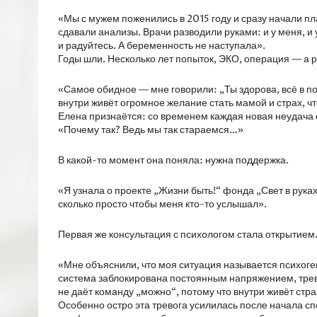
«Мы с мужем поженились в 2015 году и сразу начали 
сдавали анализы. Врачи разводили руками: и у меня, и
и радуйтесь. А беременность не наступала».
Годы шли. Несколько лет попыток, ЭКО, операция — а р
«Самое обидное — мне говорили: „Ты здорова, всё в по
внутри живёт огромное желание стать мамой и страх, чт
Елена признаётся: со временем каждая новая неудача 
«Почему так? Ведь мы так стараемся…»
В какой-то момент она поняла: нужна поддержка.
«Я узнала о проекте „Жизни быть!“ фонда „Свет в руках
сколько просто чтобы меня кто-то услышал».
Первая же консультация с психологом стала открытием
«Мне объяснили, что моя ситуация называется психоге
система заблокирована постоянным напряжением, тре
не даёт команду „можно“, потому что внутри живёт стра
Особенно остро эта тревога усилилась после начала с