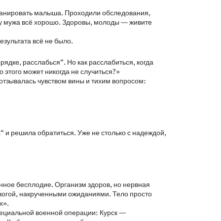
планировать малыша. Проходили обследования,
 у мужа всё хорошо. Здоровы, молоды — живите
езультата всё не было.
рядке, расслабься“. Но как расслабиться, когда
о этого может никогда не случиться?»
отзывалась чувством вины и тихим вопросом:
“ и решила обратиться. Уже не столько с надеждой,
.
нное бесплодие. Организм здоров, но нервная
вогой, накрученными ожиданиями. Тело просто
х».
пециальной военной операции: Курск —