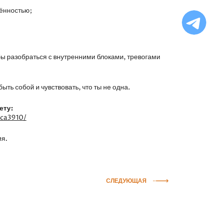
жённостью;
Ча
бо
Ф
ы разобраться с внутренними блоками, тревогами
ть собой и чувствовать, что ты не одна.
ету:
1ca3910/
ия.
СЛЕДУЮЩАЯ