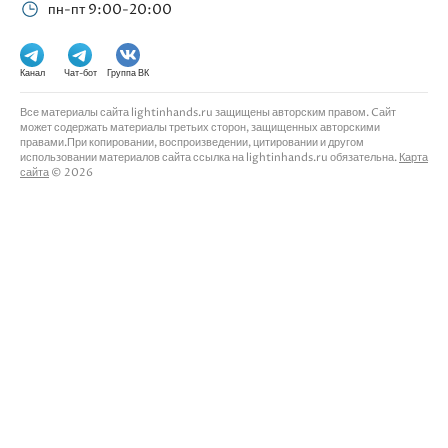
пн-пт 9:00-20:00
Канал
Чат-бот
Группа ВК
Все материалы сайта lightinhands.ru защищены авторским правом. Cайт
может содержать материалы третьих сторон, защищенных авторскими
правами.При копировании, воспроизведении, цитировании и другом
использовании материалов сайта ссылка на lightinhands.ru обязательна.
Карта
сайта
© 2026