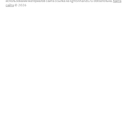
использовании материалов сайта ссылка на lightinhands.ru обязательна.
Карта
сайта
© 2026