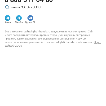
пн-пт 9:00-20:00
Канал
Чат-бот
Группа ВК
Все материалы сайта lightinhands.ru защищены авторским правом. Cайт
может содержать материалы третьих сторон, защищенных авторскими
правами.При копировании, воспроизведении, цитировании и другом
использовании материалов сайта ссылка на lightinhands.ru обязательна.
Карта
сайта
© 2026