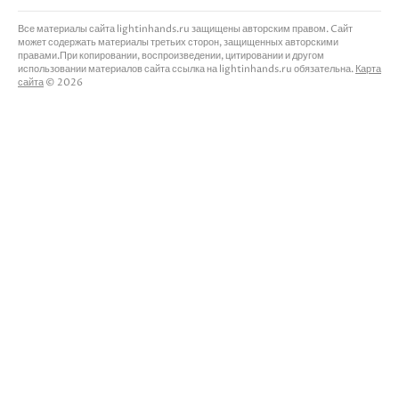
Все материалы сайта lightinhands.ru защищены авторским правом. Cайт
может содержать материалы третьих сторон, защищенных авторскими
правами.При копировании, воспроизведении, цитировании и другом
использовании материалов сайта ссылка на lightinhands.ru обязательна.
Карта
сайта
© 2026