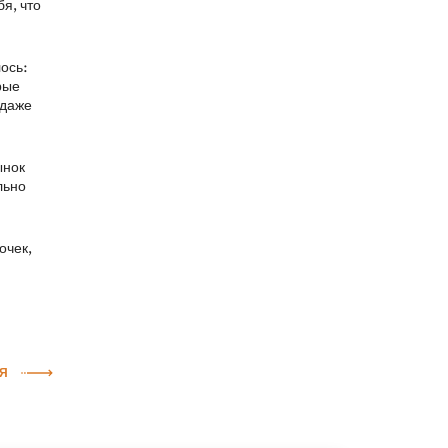
я, что
лось:
рые
 даже
ынок
льно
очек,
Я