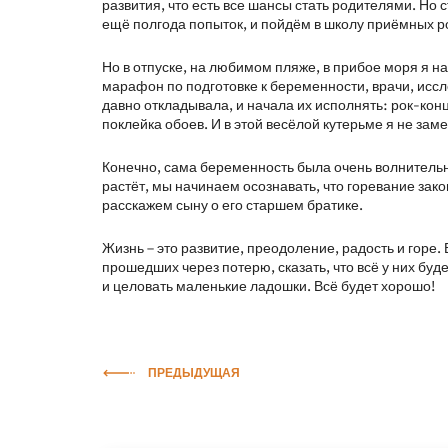
развития, что есть все шансы стать родителями. Но 
ещё полгода попыток, и пойдём в школу приёмных р
Но в отпуске, на любимом пляже, в прибое моря я наш
марафон по подготовке к беременности, врачи, иссл
давно откладывала, и начала их исполнять: рок-кон
поклейка обоев. И в этой весёлой кутерьме я не зам
Конечно, сама беременность была очень волнительн
растёт, мы начинаем осознавать, что горевание зак
расскажем сыну о его старшем братике.
Жизнь – это развитие, преодоление, радость и горе. 
прошедших через потерю, сказать, что всё у них буд
и целовать маленькие ладошки. Всё будет хорошо!
ПРЕДЫДУЩАЯ