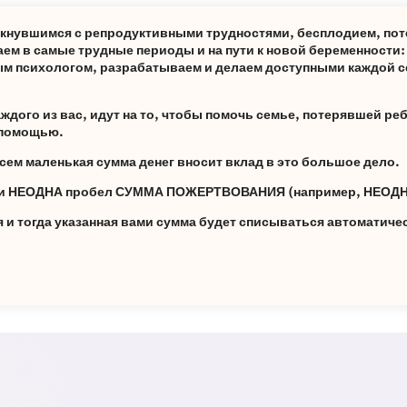
лкнувшимся с репродуктивными трудностями, бесплодием, пот
ем в самые трудные периоды и на пути к новой беременности
м психологом, разрабатываем и делаем доступными каждой с
дого из вас, идут на то, чтобы помочь семье, потерявшей реб
а помощью.
сем маленькая сумма денег вносит вклад в это большое дело.
ами НЕОДНА пробел СУММА ПОЖЕРТВОВАНИЯ (например, НЕОДН
и тогда указанная вами сумма будет списываться автоматиче