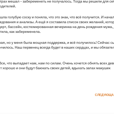
страх мешал – забеременеть не получалось. Тогда мы решили для себ
одителей.
ла голубую соску и поняла, что это знак, что всё получится. И нача
едования и анализы. А ещё я составила список своих желаний, кото
церт, бассейн, костюмированная вечеринка на день рождения мужа,
етила, как забеременела.
ая, но у меня была мощная поддержка, и всё получилось! Сейчас с
ончилось. Наш первенец всегда будет в наших сердцах, и мы обязате
Все, что выпадает нам, нам по силам. Очень хочется обнять всех дев
ет хорошо и они будут баюкать своих детей, вдыхать запах макушек
СЛЕДУЮЩА