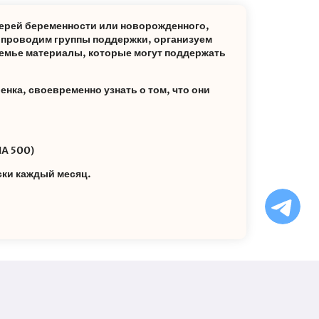
ерей беременности или новорожденного,
: проводим группы поддержки, организуем
емье материалы, которые могут поддержать
енка, своевременно узнать о том, что они
А 500)
ски каждый месяц.
Ча
бо
Ф