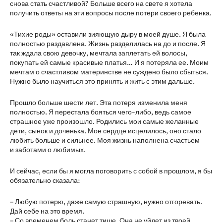
снова стать счастливой? Больше всего на свете я хотела
получить ответы на эти вопросы после потери своего ребенка.
«Тихие роды» оставили зияющую дыру в моей душе. Я была
полностью раздавлена. Жизнь разделилась на до и после. Я
так ждала свою девочку, мечтала заплетать ей волосы,
покупать ей самые красивые платья… И я потеряла ее. Моим
мечтам о счастливом материнстве не суждено было сбыться.
Нужно было научиться это принять и жить с этим дальше.
Прошло больше шести лет. Эта потеря изменила меня
полностью. Я перестала бояться чего-либо, ведь самое
страшное уже произошло. Родились мои самые желанные
дети, сынок и доченька. Мое сердце исцелилось, оно стало
любить больше и сильнее. Моя жизнь наполнена счастьем
и заботами о любимых.
И сейчас, если бы я могла поговорить с собой в прошлом, я бы
обязательно сказала:
– Любую потерю, даже самую страшную, нужно отгоревать.
Дай себе на это время.
– Со временем боль станет тише. Она не уйдет из твоей